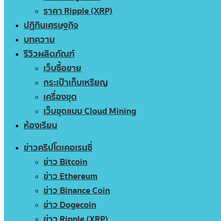
ราคา Ripple (XRP)
ปฏิทินเศรษฐกิจ
บทความ
รีวิวผลิตภัณฑ์
เว็บซื้อขาย
กระเป๋าเก็บเหรียญ
เครื่องขุด
เว็บขุดแบบ Cloud Mining
ห้องเรียน
ข่าวคริปโตเคอเรนซี่
ข่าว Bitcoin
ข่าว Ethereum
ข่าว Binance Coin
ข่าว Dogecoin
ข่าว Ripple (XRP)