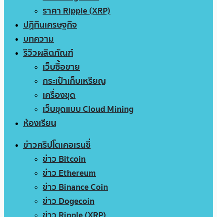
ราคา Ripple (XRP)
ปฏิทินเศรษฐกิจ
บทความ
รีวิวผลิตภัณฑ์
เว็บซื้อขาย
กระเป๋าเก็บเหรียญ
เครื่องขุด
เว็บขุดแบบ Cloud Mining
ห้องเรียน
ข่าวคริปโตเคอเรนซี่
ข่าว Bitcoin
ข่าว Ethereum
ข่าว Binance Coin
ข่าว Dogecoin
ข่าว Ripple (XRP)