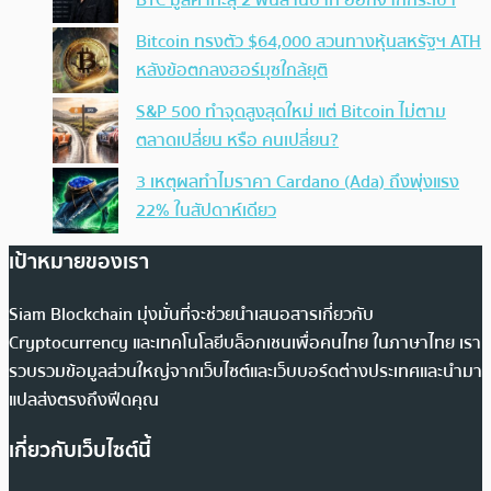
BTC มูลค่าทะลุ 2 พันล้านบาท ออกจากกระเป๋า
Bitcoin ทรงตัว $64,000 สวนทางหุ้นสหรัฐฯ ATH
หลังข้อตกลงฮอร์มุซใกล้ยุติ
S&P 500 ทำจุดสูงสุดใหม่ แต่ Bitcoin ไม่ตาม
ตลาดเปลี่ยน หรือ คนเปลี่ยน?
3 เหตุผลทำไมราคา Cardano (Ada) ถึงพุ่งแรง
22% ในสัปดาห์เดียว
เป้าหมายของเรา
Siam Blockchain มุ่งมั่นที่จะช่วยนำเสนอสารเกี่ยวกับ
Cryptocurrency และเทคโนโลยีบล็อกเชนเพื่อคนไทย ในภาษาไทย เรา
รวบรวมข้อมูลส่วนใหญ่จากเว็บไซต์และเว็บบอร์ดต่างประเทศและนำมา
แปลส่งตรงถึงฟีดคุณ
เกี่ยวกับเว็บไซต์นี้