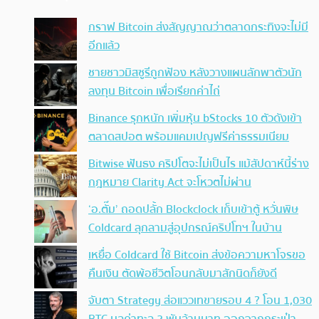
กราฟ Bitcoin ส่งสัญญาณว่าตลาดกระทิงจะไม่มี
อีกแล้ว
ชายชาวมิสซูรีถูกฟ้อง หลังวางแผนลักพาตัวนัก
ลงทุน Bitcoin เพื่อเรียกค่าไถ่
Binance รุกหนัก เพิ่มหุ้น bStocks 10 ตัวดังเข้า
ตลาดสปอต พร้อมแคมเปญฟรีค่าธรรมเนียม
Bitwise ฟันธง คริปโตจะไม่เป็นไร แม้สัปดาห์นี้ร่าง
กฎหมาย Clarity Act จะโหวตไม่ผ่าน
‘อ.ตั๊ม’ ถอดปลั้ก Blockclock เก็บเข้าตู้ หวั่นพิษ
Coldcard ลุกลามสู่อุปกรณ์คริปโทฯ ในบ้าน
เหยื่อ Coldcard ใช้ Bitcoin ส่งข้อความหาโจรขอ
คืนเงิน ตัดพ้อชีวิตโอนกลับมาสักนิดก็ยังดี
จับตา Strategy ส่อแววเทขายรอบ 4 ? โอน 1,030