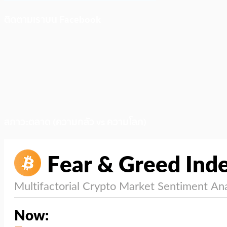
ติดตามเราบน Facebook
สภาวะตลาด (ความกลัว vs ความโลภ)