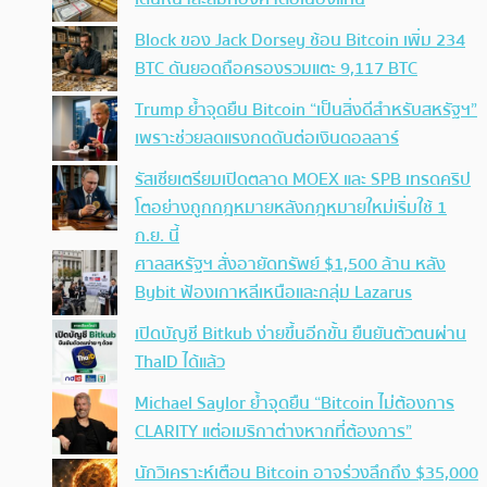
Block ของ Jack Dorsey ช้อน Bitcoin เพิ่ม 234
BTC ดันยอดถือครองรวมแตะ 9,117 BTC
Trump ย้ำจุดยืน Bitcoin “เป็นสิ่งดีสำหรับสหรัฐฯ”
เพราะช่วยลดแรงกดดันต่อเงินดอลลาร์
รัสเซียเตรียมเปิดตลาด MOEX และ SPB เทรดคริป
โตอย่างถูกกฎหมายหลังกฎหมายใหม่เริ่มใช้ 1
ก.ย. นี้
ศาลสหรัฐฯ สั่งอายัดทรัพย์ $1,500 ล้าน หลัง
Bybit ฟ้องเกาหลีเหนือและกลุ่ม Lazarus
เปิดบัญชี Bitkub ง่ายขึ้นอีกขั้น ยืนยันตัวตนผ่าน
ThaID ได้แล้ว
Michael Saylor ย้ำจุดยืน “Bitcoin ไม่ต้องการ
CLARITY แต่อเมริกาต่างหากที่ต้องการ”
นักวิเคราะห์เตือน Bitcoin อาจร่วงลึกถึง $35,000