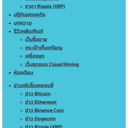
ราคา Ripple (XRP)
ปฏิทินเศรษฐกิจ
บทความ
รีวิวผลิตภัณฑ์
เว็บซื้อขาย
กระเป๋าเก็บเหรียญ
เครื่องขุด
เว็บขุดแบบ Cloud Mining
ห้องเรียน
ข่าวคริปโตเคอเรนซี่
ข่าว Bitcoin
ข่าว Ethereum
ข่าว Binance Coin
ข่าว Dogecoin
ข่าว Ripple (XRP)