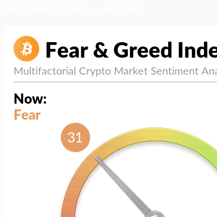
สภาวะตลาด (ความกลัว vs ความโลภ)