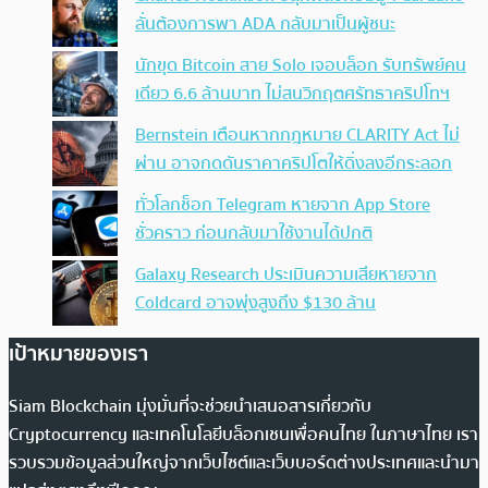
ลั่นต้องการพา ADA กลับมาเป็นผู้ชนะ
นักขุด Bitcoin สาย Solo เจอบล็อก รับทรัพย์คน
เดียว 6.6 ล้านบาท ไม่สนวิกฤตศรัทธาคริปโทฯ
Bernstein เตือนหากกฎหมาย CLARITY Act ไม่
ผ่าน อาจกดดันราคาคริปโตให้ดิ่งลงอีกระลอก
ทั่วโลกช็อก Telegram หายจาก App Store
ชั่วคราว ก่อนกลับมาใช้งานได้ปกติ
Galaxy Research ประเมินความเสียหายจาก
Coldcard อาจพุ่งสูงถึง $130 ล้าน
เป้าหมายของเรา
Siam Blockchain มุ่งมั่นที่จะช่วยนำเสนอสารเกี่ยวกับ
Cryptocurrency และเทคโนโลยีบล็อกเชนเพื่อคนไทย ในภาษาไทย เรา
รวบรวมข้อมูลส่วนใหญ่จากเว็บไซต์และเว็บบอร์ดต่างประเทศและนำมา