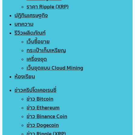
ราคา Ripple (XRP)
ปฏิทินเศรษฐกิจ
บทความ
รีวิวผลิตภัณฑ์
เว็บซื้อขาย
กระเป๋าเก็บเหรียญ
เครื่องขุด
เว็บขุดแบบ Cloud Mining
ห้องเรียน
ข่าวคริปโตเคอเรนซี่
ข่าว Bitcoin
ข่าว Ethereum
ข่าว Binance Coin
ข่าว Dogecoin
ข่าว Ripple (XRP)