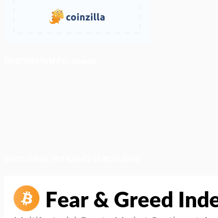
ติดตามเราบน Facebook
สภาวะตลาด (ความกลัว vs ความโลภ)