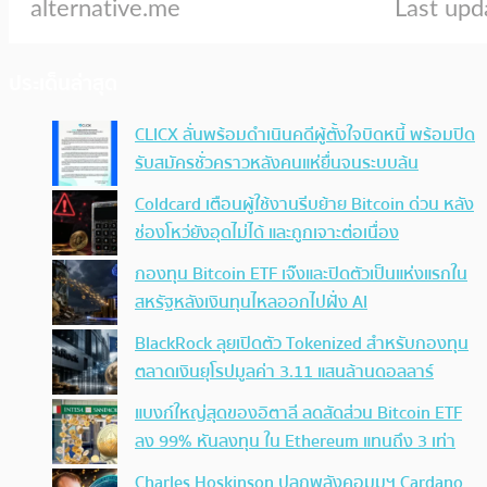
ประเด็นล่าสุด
CLICX ลั่นพร้อมดำเนินคดีผู้ตั้งใจบิดหนี้ พร้อมปิด
รับสมัครชั่วคราวหลังคนแห่ยื่นจนระบบล้น
Coldcard เตือนผู้ใช้งานรีบย้าย Bitcoin ด่วน หลัง
ช่องโหว่ยังอุดไม่ได้ และถูกเจาะต่อเนื่อง
กองทุน Bitcoin ETF เจ๊งและปิดตัวเป็นแห่งแรกใน
สหรัฐหลังเงินทุนไหลออกไปฝั่ง AI
BlackRock ลุยเปิดตัว Tokenized สำหรับกองทุน
ตลาดเงินยุโรปมูลค่า 3.11 แสนล้านดอลลาร์
แบงก์ใหญ่สุดของอิตาลี ลดสัดส่วน Bitcoin ETF
ลง 99% หันลงทุน ใน Ethereum แทนถึง 3 เท่า
Charles Hoskinson ปลุกพลังคอมมูฯ Cardano