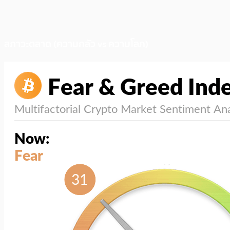
สภาวะตลาด (ความกลัว vs ความโลภ)