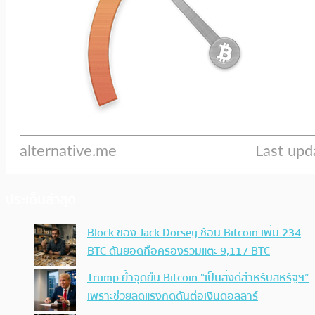
ประเด็นล่าสุด
Block ของ Jack Dorsey ช้อน Bitcoin เพิ่ม 234
BTC ดันยอดถือครองรวมแตะ 9,117 BTC
Trump ย้ำจุดยืน Bitcoin “เป็นสิ่งดีสำหรับสหรัฐฯ”
เพราะช่วยลดแรงกดดันต่อเงินดอลลาร์