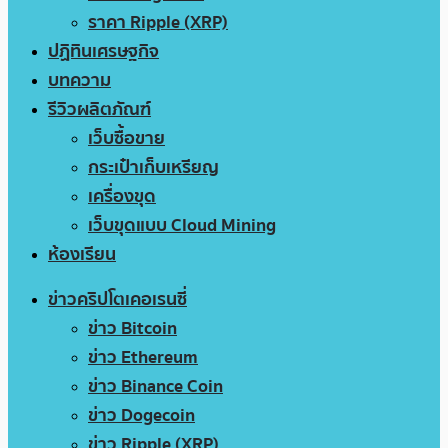
ราคา Ripple (XRP)
ปฏิทินเศรษฐกิจ
บทความ
รีวิวผลิตภัณฑ์
เว็บซื้อขาย
กระเป๋าเก็บเหรียญ
เครื่องขุด
เว็บขุดแบบ Cloud Mining
ห้องเรียน
ข่าวคริปโตเคอเรนซี่
ข่าว Bitcoin
ข่าว Ethereum
ข่าว Binance Coin
ข่าว Dogecoin
ข่าว Ripple (XRP)