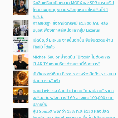
รัสเซียเตรียมเปิดตลาด MOEX และ SPB เทรดคริป
โตอย่างถูกกฎหมายหลังกฎหมายใหม่เริ่มใช้ 1
ก.ย. นี้
ศาลสหรัฐฯ สั่งอายัดทรัพย์ $1,500 ล้าน หลัง
Bybit ฟ้องเกาหลีเหนือและกลุ่ม Lazarus
เปิดบัญชี Bitkub ง่ายขึ้นอีกขั้น ยืนยันตัวตนผ่าน
ThaID ได้แล้ว
Michael Saylor ย้ำจุดยืน “Bitcoin ไม่ต้องการ
CLARITY แต่อเมริกาต่างหากที่ต้องการ”
นักวิเคราะห์เตือน Bitcoin อาจร่วงลึกถึง $35,000
ก่อนการกลับตัว
ทองคำพุ่งแรง ย้อนคำทำนาย “หมอปลาย” ราคา
จะเริ่มขยับหลังกลางปี 69 อาจแตะ 100,000 บาท
ปลายปีนี้
หุ้น SpaceX พุ่งกว่า 15% ทะลุ $130 หลังปลด