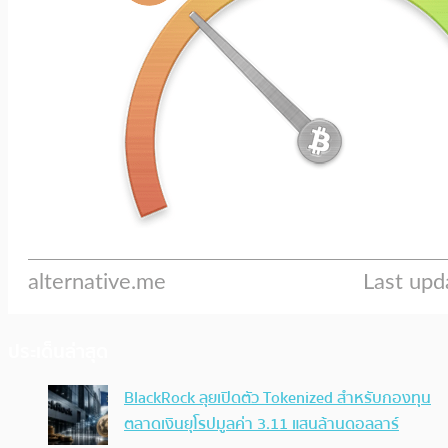
ประเด็นล่าสุด
BlackRock ลุยเปิดตัว Tokenized สำหรับกองทุน
ตลาดเงินยุโรปมูลค่า 3.11 แสนล้านดอลลาร์