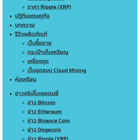
ราคา Ripple (XRP)
ปฏิทินเศรษฐกิจ
บทความ
รีวิวผลิตภัณฑ์
เว็บซื้อขาย
กระเป๋าเก็บเหรียญ
เครื่องขุด
เว็บขุดแบบ Cloud Mining
ห้องเรียน
ข่าวคริปโตเคอเรนซี่
ข่าว Bitcoin
ข่าว Ethereum
ข่าว Binance Coin
ข่าว Dogecoin
ข่าว Ripple (XRP)