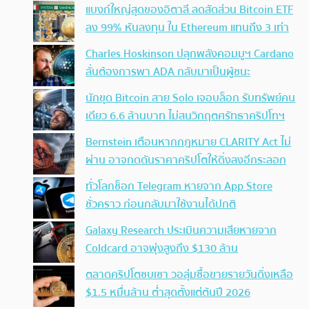
แบงก์ใหญ่สุดของอิตาลี ลดสัดส่วน Bitcoin ETF
ลง 99% หันลงทุน ใน Ethereum แทนถึง 3 เท่า
Charles Hoskinson ปลุกพลังคอมมูฯ Cardano
ลั่นต้องการพา ADA กลับมาเป็นผู้ชนะ
นักขุด Bitcoin สาย Solo เจอบล็อก รับทรัพย์คน
เดียว 6.6 ล้านบาท ไม่สนวิกฤตศรัทธาคริปโทฯ
Bernstein เตือนหากกฎหมาย CLARITY Act ไม่
ผ่าน อาจกดดันราคาคริปโตให้ดิ่งลงอีกระลอก
ทั่วโลกช็อก Telegram หายจาก App Store
ชั่วคราว ก่อนกลับมาใช้งานได้ปกติ
Galaxy Research ประเมินความเสียหายจาก
Coldcard อาจพุ่งสูงถึง $130 ล้าน
ตลาดคริปโตซบเซา วอลุ่มซื้อขายรายวันดิ่งเหลือ
$1.5 หมื่นล้าน ต่ำสุดตั้งแต่ต้นปี 2026