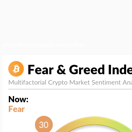
สภาวะตลาด (ความกลัว vs ความโลภ)