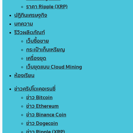
ราคา Ripple (XRP)
ปฏิทินเศรษฐกิจ
บทความ
รีวิวผลิตภัณฑ์
เว็บซื้อขาย
กระเป๋าเก็บเหรียญ
เครื่องขุด
เว็บขุดแบบ Cloud Mining
ห้องเรียน
ข่าวคริปโตเคอเรนซี่
ข่าว Bitcoin
ข่าว Ethereum
ข่าว Binance Coin
ข่าว Dogecoin
ข่าว Ripple (XRP)