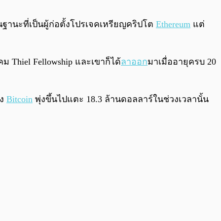
0:00
/
0:00
นฐานะที่เป็นผู้ก่อตั้งโปรเจคเหรียญคริปโต
Ethereum
แต่
ม Thiel Fellowship และเขาก็ได้
ลาออก
มาเมื่ออายุครบ 20
อง
Bitcoin
พุ่งขึ้นไปแตะ 18.3 ล้านดอลลาร์ในช่วงเวลานั้น