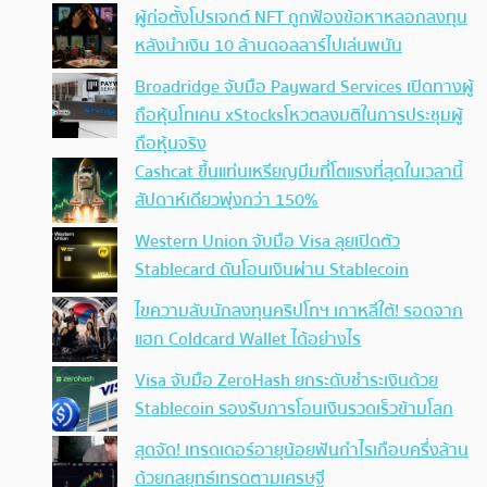
ผู้ก่อตั้งโปรเจกต์ NFT ถูกฟ้องข้อหาหลอกลงทุน
หลังนำเงิน 10 ล้านดอลลาร์ไปเล่นพนัน
Broadridge จับมือ Payward Services เปิดทางผู้
ถือหุ้นโทเคน xStocksโหวตลงมติในการประชุมผู้
ถือหุ้นจริง
Cashcat ขึ้นแท่นเหรียญมีมที่โตแรงที่สุดในเวลานี้
สัปดาห์เดียวพุ่งกว่า 150%
Western Union จับมือ Visa ลุยเปิดตัว
Stablecard ดันโอนเงินผ่าน Stablecoin
ไขความลับนักลงทุนคริปโทฯ เกาหลีใต้! รอดจาก
แฮก Coldcard Wallet ได้อย่างไร
Visa จับมือ ZeroHash ยกระดับชำระเงินด้วย
Stablecoin รองรับการโอนเงินรวดเร็วข้ามโลก
สุดจัด! เทรดเดอร์อายุน้อยฟันกำไรเกือบครึ่งล้าน
ด้วยกลยุทธ์เทรดตามเศรษฐี