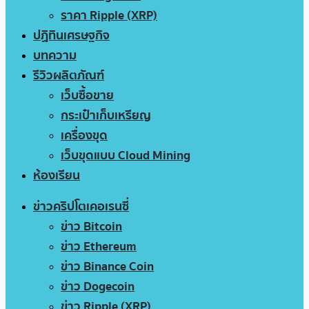
ราคา Ripple (XRP)
ปฏิทินเศรษฐกิจ
บทความ
รีวิวผลิตภัณฑ์
เว็บซื้อขาย
กระเป๋าเก็บเหรียญ
เครื่องขุด
เว็บขุดแบบ Cloud Mining
ห้องเรียน
ข่าวคริปโตเคอเรนซี่
ข่าว Bitcoin
ข่าว Ethereum
ข่าว Binance Coin
ข่าว Dogecoin
ข่าว Ripple (XRP)