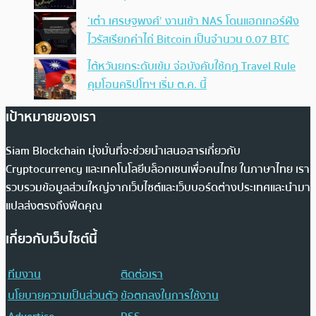
‘เต๋า เศรษฐพงศ์’ งานเข้า NAS โดนแฮกเกอร์ฝัง
ไวรัสเรียกค่าไถ่ Bitcoin เป็นจำนวน 0.07 BTC
ไต้หวันยกระดับเข้ม จ่อบังคับใช้กฏ Travel Rule
คุมโอนคริปโทฯ เริ่ม ต.ค. นี้
เป้าหมายของเรา
Siam Blockchain มุ่งมั่นที่จะช่วยนำเสนอสารเกี่ยวกับ
Cryptocurrency และเทคโนโลยีบล็อกเชนเพื่อคนไทย ในภาษาไทย เรา
รวบรวมข้อมูลส่วนใหญ่จากเว็บไซต์และเว็บบอร์ดต่างประเทศและนำมา
แปลส่งตรงถึงฟีดคุณ
เกี่ยวกับเว็บไซต์นี้
ทีมงาน
ติดต่อเรา
นโยบายความเป็นส่วนตัว
ข้อตกลงในการใช้งาน