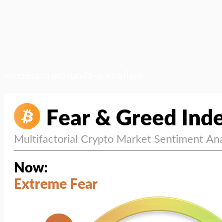
สภาวะตลาด (ความกลัว vs ความโลภ)