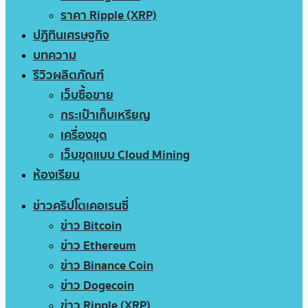
ราคา Ripple (XRP)
ปฏิทินเศรษฐกิจ
บทความ
รีวิวผลิตภัณฑ์
เว็บซื้อขาย
กระเป๋าเก็บเหรียญ
เครื่องขุด
เว็บขุดแบบ Cloud Mining
ห้องเรียน
ข่าวคริปโตเคอเรนซี่
ข่าว Bitcoin
ข่าว Ethereum
ข่าว Binance Coin
ข่าว Dogecoin
ข่าว Ripple (XRP)