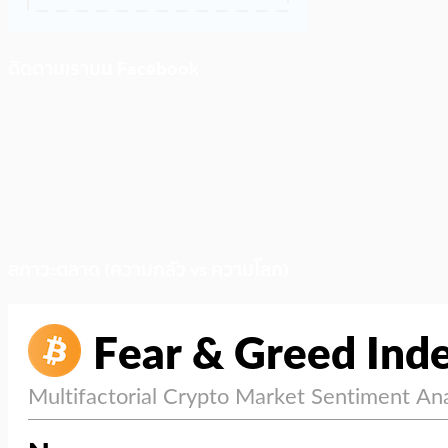
ติดตามเราบน Facebook
สภาวะตลาด (ความกลัว vs ความโลภ)