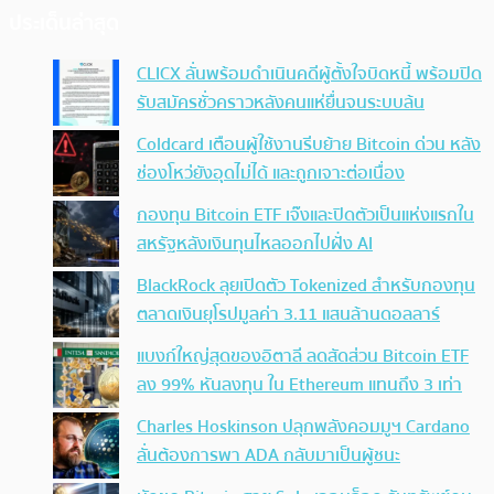
ประเด็นล่าสุด
CLICX ลั่นพร้อมดำเนินคดีผู้ตั้งใจบิดหนี้ พร้อมปิด
รับสมัครชั่วคราวหลังคนแห่ยื่นจนระบบล้น
Coldcard เตือนผู้ใช้งานรีบย้าย Bitcoin ด่วน หลัง
ช่องโหว่ยังอุดไม่ได้ และถูกเจาะต่อเนื่อง
กองทุน Bitcoin ETF เจ๊งและปิดตัวเป็นแห่งแรกใน
สหรัฐหลังเงินทุนไหลออกไปฝั่ง AI
BlackRock ลุยเปิดตัว Tokenized สำหรับกองทุน
ตลาดเงินยุโรปมูลค่า 3.11 แสนล้านดอลลาร์
แบงก์ใหญ่สุดของอิตาลี ลดสัดส่วน Bitcoin ETF
ลง 99% หันลงทุน ใน Ethereum แทนถึง 3 เท่า
Charles Hoskinson ปลุกพลังคอมมูฯ Cardano
ลั่นต้องการพา ADA กลับมาเป็นผู้ชนะ