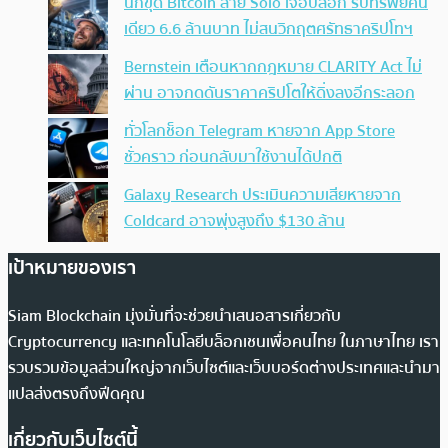
นักขุด Bitcoin สาย Solo เจอบล็อก รับทรัพย์คน
เดียว 6.6 ล้านบาท ไม่สนวิกฤตศรัทธาคริปโทฯ
Bernstein เตือนหากกฎหมาย CLARITY Act ไม่
ผ่าน อาจกดดันราคาคริปโตให้ดิ่งลงอีกระลอก
ทั่วโลกช็อก Telegram หายจาก App Store
ชั่วคราว ก่อนกลับมาใช้งานได้ปกติ
Galaxy Research ประเมินความเสียหายจาก
Coldcard อาจพุ่งสูงถึง $130 ล้าน
เป้าหมายของเรา
Siam Blockchain มุ่งมั่นที่จะช่วยนำเสนอสารเกี่ยวกับ
Cryptocurrency และเทคโนโลยีบล็อกเชนเพื่อคนไทย ในภาษาไทย เรา
รวบรวมข้อมูลส่วนใหญ่จากเว็บไซต์และเว็บบอร์ดต่างประเทศและนำมา
แปลส่งตรงถึงฟีดคุณ
เกี่ยวกับเว็บไซต์นี้