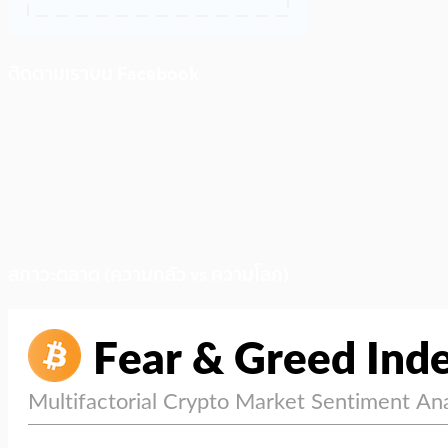
ติดตามเราบน Facebook
สภาวะตลาด (ความกลัว vs ความโลภ)