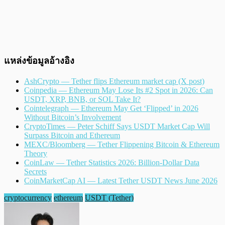
แหล่งข้อมูลอ้างอิง
AshCrypto — Tether flips Ethereum market cap (X post)
Coinpedia — Ethereum May Lose Its #2 Spot in 2026: Can
USDT, XRP, BNB, or SOL Take It?
Cointelegraph — Ethereum May Get ‘Flipped’ in 2026
Without Bitcoin’s Involvement
CryptoTimes — Peter Schiff Says USDT Market Cap Will
Surpass Bitcoin and Ethereum
MEXC/Bloomberg — Tether Flippening Bitcoin & Ethereum
Theory
CoinLaw — Tether Statistics 2026: Billion-Dollar Data
Secrets
CoinMarketCap AI — Latest Tether USDT News June 2026
cryptocurrency
ethereum
USDT (Tether)