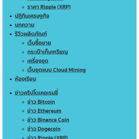
ราคา Ripple (XRP)
ปฏิทินเศรษฐกิจ
บทความ
รีวิวผลิตภัณฑ์
เว็บซื้อขาย
กระเป๋าเก็บเหรียญ
เครื่องขุด
เว็บขุดแบบ Cloud Mining
ห้องเรียน
ข่าวคริปโตเคอเรนซี่
ข่าว Bitcoin
ข่าว Ethereum
ข่าว Binance Coin
ข่าว Dogecoin
ข่าว Ripple (XRP)