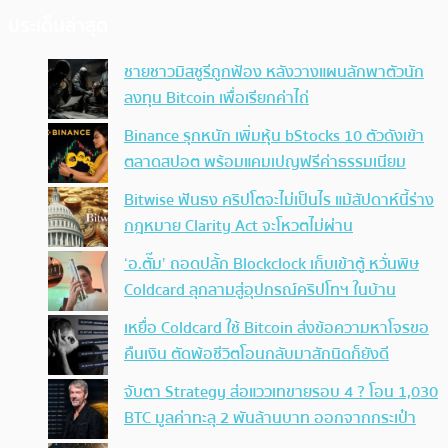
ประเด็นล่าสุด
ชายชาวมิสซูรีถูกฟ้อง หลังวางแผนลักพาตัวนัก
ลงทุน Bitcoin เพื่อเรียกค่าไถ่
Binance รุกหนัก เพิ่มหุ้น bStocks 10 ตัวดังเข้า
ตลาดสปอต พร้อมแคมเปญฟรีค่าธรรมเนียม
Bitwise ฟันธง คริปโตจะไม่เป็นไร แม้สัปดาห์นี้ร่าง
กฎหมาย Clarity Act จะโหวตไม่ผ่าน
‘อ.ตั๊ม’ ถอดปลั้ก Blockclock เก็บเข้าตู้ หวั่นพิษ
Coldcard ลุกลามสู่อุปกรณ์คริปโทฯ ในบ้าน
เหยื่อ Coldcard ใช้ Bitcoin ส่งข้อความหาโจรขอ
คืนเงิน ตัดพ้อชีวิตโอนกลับมาสักนิดก็ยังดี
จับตา Strategy ส่อแววเทขายรอบ 4 ? โอน 1,030
BTC มูลค่าทะลุ 2 พันล้านบาท ออกจากกระเป๋า