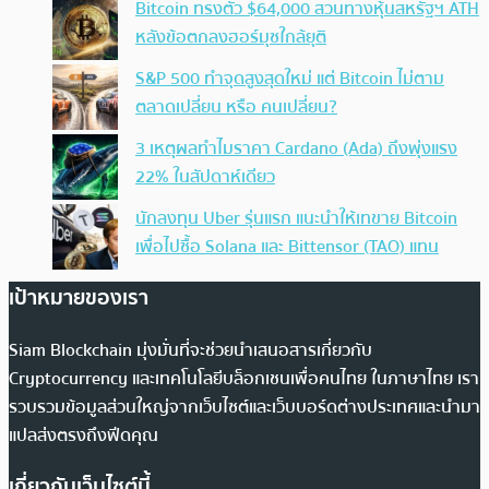
Bitcoin ทรงตัว $64,000 สวนทางหุ้นสหรัฐฯ ATH
หลังข้อตกลงฮอร์มุซใกล้ยุติ
S&P 500 ทำจุดสูงสุดใหม่ แต่ Bitcoin ไม่ตาม
ตลาดเปลี่ยน หรือ คนเปลี่ยน?
3 เหตุผลทำไมราคา Cardano (Ada) ถึงพุ่งแรง
22% ในสัปดาห์เดียว
นักลงทุน Uber รุ่นแรก แนะนำให้เทขาย Bitcoin
เพื่อไปซื้อ Solana และ Bittensor (TAO) แทน
เป้าหมายของเรา
Siam Blockchain มุ่งมั่นที่จะช่วยนำเสนอสารเกี่ยวกับ
Cryptocurrency และเทคโนโลยีบล็อกเชนเพื่อคนไทย ในภาษาไทย เรา
รวบรวมข้อมูลส่วนใหญ่จากเว็บไซต์และเว็บบอร์ดต่างประเทศและนำมา
แปลส่งตรงถึงฟีดคุณ
เกี่ยวกับเว็บไซต์นี้