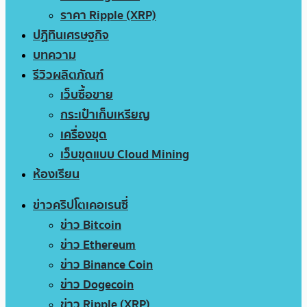
ราคา Ripple (XRP)
ปฏิทินเศรษฐกิจ
บทความ
รีวิวผลิตภัณฑ์
เว็บซื้อขาย
กระเป๋าเก็บเหรียญ
เครื่องขุด
เว็บขุดแบบ Cloud Mining
ห้องเรียน
ข่าวคริปโตเคอเรนซี่
ข่าว Bitcoin
ข่าว Ethereum
ข่าว Binance Coin
ข่าว Dogecoin
ข่าว Ripple (XRP)