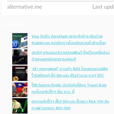
ประเด็นล่าสุด
Visa จับมือ ZeroHash ยกระดับชำระเงินด้วย
Stablecoin รองรับการโอนเงินรวดเร็วข้ามโลก
สุดจัด! เทรดเดอร์อายุน้อยฟันกำไรเกือบครึ่งล้าน
ด้วยกลยุทธ์เทรดตามเศรษฐี
‘เต๋า เศรษฐพงศ์’ งานเข้า NAS โดนแฮกเกอร์ฝัง
ไวรัสเรียกค่าไถ่ Bitcoin เป็นจำนวน 0.07 BTC
ไต้หวันยกระดับเข้ม จ่อบังคับใช้กฏ Travel Rule
คุมโอนคริปโทฯ เริ่ม ต.ค. นี้
ตลาดคริปโทฯ ฟื้น! Bitcoin ยื้อแถว $64,700 ลุ้น
ทะลุผ่านกรอบ $65,000