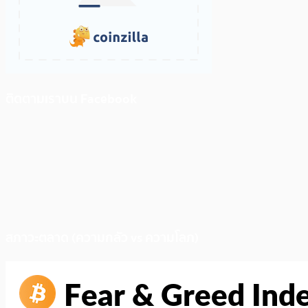
ติดตามเราบน Facebook
สภาวะตลาด (ความกลัว vs ความโลภ)