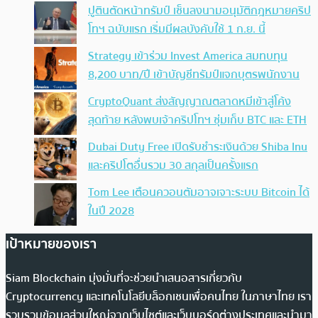
ปูตินตัดหน้าทรัมป์ เซ็นลงนามอนุมัติกฎหมายคริป
โทฯ ฉบับแรก เริ่มมีผลบังคับใช้ 1 ก.ย. นี้
Strategy เข้าร่วม Invest America สมทบทุน
8,200 บาท/ปี เข้าบัญชีทรัมป์แจกบุตรพนักงาน
CryptoQuant ส่งสัญญาณตลาดหมีเข้าสู่โค้ง
สุดท้าย หลังพบเจ้าคริปโทฯ ซุ่มเก็บ BTC และ ETH
Dubai Duty Free เปิดรับชำระเงินด้วย Shiba Inu
และคริปโตอื่นรวม 30 สกุลเป็นครั้งแรก
Tom Lee เตือนควอนตัมอาจเจาะระบบ Bitcoin ได้
ในปี 2028
เป้าหมายของเรา
Siam Blockchain มุ่งมั่นที่จะช่วยนำเสนอสารเกี่ยวกับ
Cryptocurrency และเทคโนโลยีบล็อกเชนเพื่อคนไทย ในภาษาไทย เรา
รวบรวมข้อมูลส่วนใหญ่จากเว็บไซต์และเว็บบอร์ดต่างประเทศและนำมา