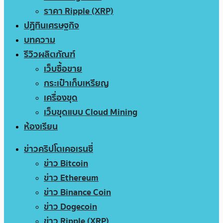
ราคา Ripple (XRP)
ปฏิทินเศรษฐกิจ
บทความ
รีวิวผลิตภัณฑ์
เว็บซื้อขาย
กระเป๋าเก็บเหรียญ
เครื่องขุด
เว็บขุดแบบ Cloud Mining
ห้องเรียน
ข่าวคริปโตเคอเรนซี่
ข่าว Bitcoin
ข่าว Ethereum
ข่าว Binance Coin
ข่าว Dogecoin
ข่าว Ripple (XRP)