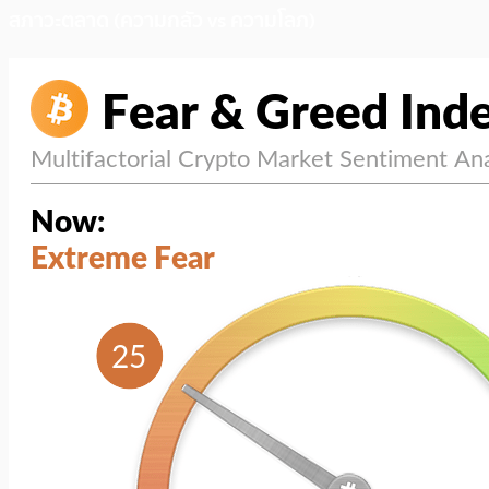
สภาวะตลาด (ความกลัว vs ความโลภ)