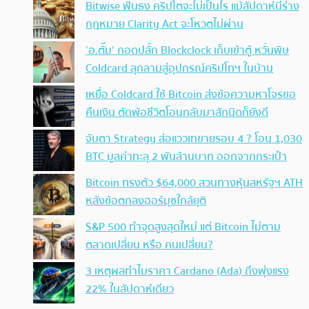
Bitwise ฟันธง คริปโตจะไม่เป็นไร แม้สัปดาห์นี้ร่าง
กฎหมาย Clarity Act จะโหวตไม่ผ่าน
‘อ.ตั๊ม’ ถอดปลั้ก Blockclock เก็บเข้าตู้ หวั่นพิษ
Coldcard ลุกลามสู่อุปกรณ์คริปโทฯ ในบ้าน
เหยื่อ Coldcard ใช้ Bitcoin ส่งข้อความหาโจรขอ
คืนเงิน ตัดพ้อชีวิตโอนกลับมาสักนิดก็ยังดี
จับตา Strategy ส่อแววเทขายรอบ 4 ? โอน 1,030
BTC มูลค่าทะลุ 2 พันล้านบาท ออกจากกระเป๋า
Bitcoin ทรงตัว $64,000 สวนทางหุ้นสหรัฐฯ ATH
หลังข้อตกลงฮอร์มุซใกล้ยุติ
S&P 500 ทำจุดสูงสุดใหม่ แต่ Bitcoin ไม่ตาม
ตลาดเปลี่ยน หรือ คนเปลี่ยน?
3 เหตุผลทำไมราคา Cardano (Ada) ถึงพุ่งแรง
22% ในสัปดาห์เดียว