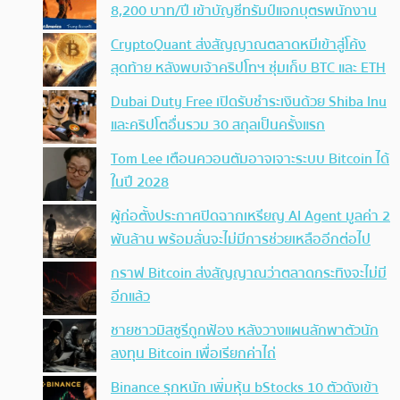
8,200 บาท/ปี เข้าบัญชีทรัมป์แจกบุตรพนักงาน
CryptoQuant ส่งสัญญาณตลาดหมีเข้าสู่โค้ง
สุดท้าย หลังพบเจ้าคริปโทฯ ซุ่มเก็บ BTC และ ETH
Dubai Duty Free เปิดรับชำระเงินด้วย Shiba Inu
และคริปโตอื่นรวม 30 สกุลเป็นครั้งแรก
Tom Lee เตือนควอนตัมอาจเจาะระบบ Bitcoin ได้
ในปี 2028
ผู้ก่อตั้งประกาศปิดฉากเหรียญ AI Agent มูลค่า 2
พันล้าน พร้อมลั่นจะไม่มีการช่วยเหลืออีกต่อไป
กราฟ Bitcoin ส่งสัญญาณว่าตลาดกระทิงจะไม่มี
อีกแล้ว
ชายชาวมิสซูรีถูกฟ้อง หลังวางแผนลักพาตัวนัก
ลงทุน Bitcoin เพื่อเรียกค่าไถ่
Binance รุกหนัก เพิ่มหุ้น bStocks 10 ตัวดังเข้า