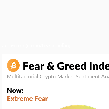
สภาวะตลาด (ความกลัว vs ความโลภ)