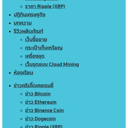
ราคา Ripple (XRP)
ปฏิทินเศรษฐกิจ
บทความ
รีวิวผลิตภัณฑ์
เว็บซื้อขาย
กระเป๋าเก็บเหรียญ
เครื่องขุด
เว็บขุดแบบ Cloud Mining
ห้องเรียน
ข่าวคริปโตเคอเรนซี่
ข่าว Bitcoin
ข่าว Ethereum
ข่าว Binance Coin
ข่าว Dogecoin
ข่าว Ripple (XRP)