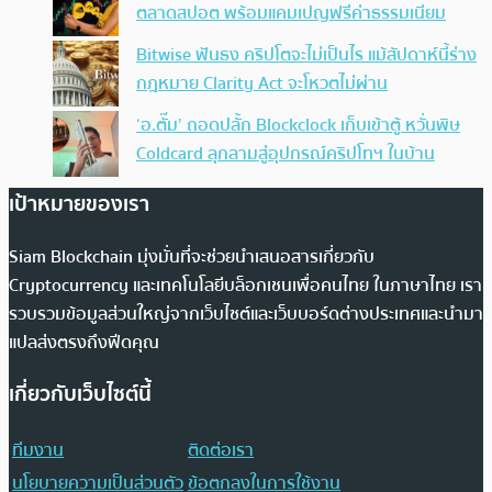
ตลาดสปอต พร้อมแคมเปญฟรีค่าธรรมเนียม
Bitwise ฟันธง คริปโตจะไม่เป็นไร แม้สัปดาห์นี้ร่าง
กฎหมาย Clarity Act จะโหวตไม่ผ่าน
‘อ.ตั๊ม’ ถอดปลั้ก Blockclock เก็บเข้าตู้ หวั่นพิษ
Coldcard ลุกลามสู่อุปกรณ์คริปโทฯ ในบ้าน
เป้าหมายของเรา
Siam Blockchain มุ่งมั่นที่จะช่วยนำเสนอสารเกี่ยวกับ
Cryptocurrency และเทคโนโลยีบล็อกเชนเพื่อคนไทย ในภาษาไทย เรา
รวบรวมข้อมูลส่วนใหญ่จากเว็บไซต์และเว็บบอร์ดต่างประเทศและนำมา
แปลส่งตรงถึงฟีดคุณ
เกี่ยวกับเว็บไซต์นี้
ทีมงาน
ติดต่อเรา
นโยบายความเป็นส่วนตัว
ข้อตกลงในการใช้งาน