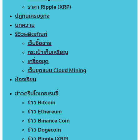
ราคา Ripple (XRP)
ปฏิทินเศรษฐกิจ
บทความ
รีวิวผลิตภัณฑ์
เว็บซื้อขาย
กระเป๋าเก็บเหรียญ
เครื่องขุด
เว็บขุดแบบ Cloud Mining
ห้องเรียน
ข่าวคริปโตเคอเรนซี่
ข่าว Bitcoin
ข่าว Ethereum
ข่าว Binance Coin
ข่าว Dogecoin
ข่าว Ripple (XRP)