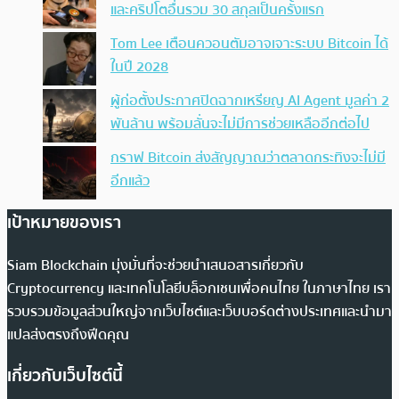
และคริปโตอื่นรวม 30 สกุลเป็นครั้งแรก
Tom Lee เตือนควอนตัมอาจเจาะระบบ Bitcoin ได้
ในปี 2028
ผู้ก่อตั้งประกาศปิดฉากเหรียญ AI Agent มูลค่า 2
พันล้าน พร้อมลั่นจะไม่มีการช่วยเหลืออีกต่อไป
กราฟ Bitcoin ส่งสัญญาณว่าตลาดกระทิงจะไม่มี
อีกแล้ว
เป้าหมายของเรา
Siam Blockchain มุ่งมั่นที่จะช่วยนำเสนอสารเกี่ยวกับ
Cryptocurrency และเทคโนโลยีบล็อกเชนเพื่อคนไทย ในภาษาไทย เรา
รวบรวมข้อมูลส่วนใหญ่จากเว็บไซต์และเว็บบอร์ดต่างประเทศและนำมา
แปลส่งตรงถึงฟีดคุณ
เกี่ยวกับเว็บไซต์นี้