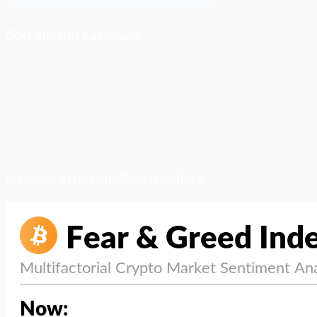
ติดตามเราบน Facebook
สภาวะตลาด (ความกลัว vs ความโลภ)