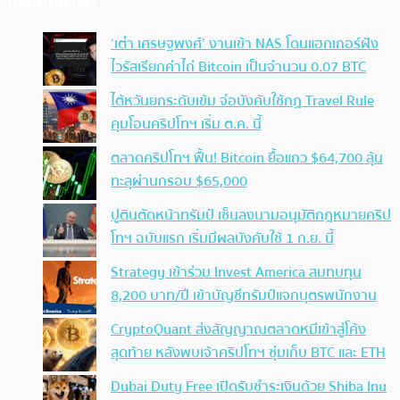
ประเด็นล่าสุด
‘เต๋า เศรษฐพงศ์’ งานเข้า NAS โดนแฮกเกอร์ฝัง
ไวรัสเรียกค่าไถ่ Bitcoin เป็นจำนวน 0.07 BTC
ไต้หวันยกระดับเข้ม จ่อบังคับใช้กฏ Travel Rule
คุมโอนคริปโทฯ เริ่ม ต.ค. นี้
ตลาดคริปโทฯ ฟื้น! Bitcoin ยื้อแถว $64,700 ลุ้น
ทะลุผ่านกรอบ $65,000
ปูตินตัดหน้าทรัมป์ เซ็นลงนามอนุมัติกฎหมายคริป
โทฯ ฉบับแรก เริ่มมีผลบังคับใช้ 1 ก.ย. นี้
Strategy เข้าร่วม Invest America สมทบทุน
8,200 บาท/ปี เข้าบัญชีทรัมป์แจกบุตรพนักงาน
CryptoQuant ส่งสัญญาณตลาดหมีเข้าสู่โค้ง
สุดท้าย หลังพบเจ้าคริปโทฯ ซุ่มเก็บ BTC และ ETH
Dubai Duty Free เปิดรับชำระเงินด้วย Shiba Inu