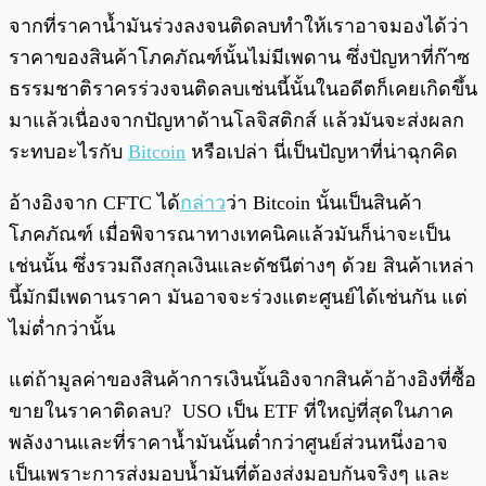
พร้อมเล่น
0:00
/
0:00
จากที่ราคาน้ำมันร่วงลงจนติดลบทำให้เราอาจมองได้ว่า
ราคาของสินค้าโภคภัณฑ์นั้นไม่มีเพดาน ซึ่งปัญหาที่ก๊าซ
ธรรมชาติราครร่วงจนติดลบเช่นนี้นั้นในอดีตก็เคยเกิดขึ้น
มาแล้วเนื่องจากปัญหาด้านโลจิสติกส์ แล้วมันจะส่งผลก
ระทบอะไรกับ
Bitcoin
หรือเปล่า นี่เป็นปัญหาที่น่าฉุกคิด
อ้างอิงจาก CFTC ได้
กล่าว
ว่า Bitcoin นั้นเป็นสินค้า
โภคภัณฑ์ เมื่อพิจารณาทางเทคนิคแล้วมันก็น่าจะเป็น
เช่นนั้น ซึ่งรวมถึงสกุลเงินและดัชนีต่างๆ ด้วย สินค้าเหล่า
นี้มักมีเพดานราคา มันอาจจะร่วงแตะศูนย์ได้เช่นกัน แต่
ไม่ต่ำกว่านั้น
แต่ถ้ามูลค่าของสินค้าการเงินนั้นอิงจากสินค้าอ้างอิงที่ซื้อ
ขายในราคาติดลบ? USO เป็น ETF ที่ใหญ่ที่สุดในภาค
พลังงานและที่ราคาน้ำมันนั้นต่ำกว่าศูนย์ส่วนหนึ่งอาจ
เป็นเพราะการส่งมอบน้ำมันที่ต้องส่งมอบกันจริงๆ และ