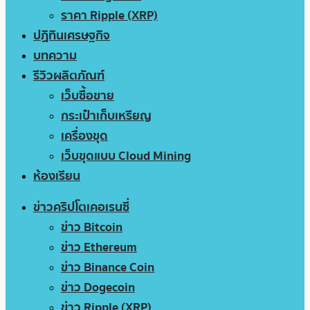
ราคา Ripple (XRP)
ปฏิทินเศรษฐกิจ
บทความ
รีวิวผลิตภัณฑ์
เว็บซื้อขาย
กระเป๋าเก็บเหรียญ
เครื่องขุด
เว็บขุดแบบ Cloud Mining
ห้องเรียน
ข่าวคริปโตเคอเรนซี่
ข่าว Bitcoin
ข่าว Ethereum
ข่าว Binance Coin
ข่าว Dogecoin
ข่าว Ripple (XRP)