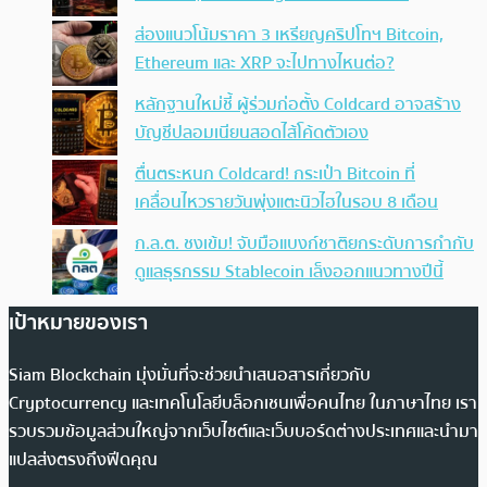
ส่องแนวโน้มราคา 3 เหรียญคริปโทฯ Bitcoin,
Ethereum และ XRP จะไปทางไหนต่อ?
หลักฐานใหม่ชี้ ผู้ร่วมก่อตั้ง Coldcard อาจสร้าง
บัญชีปลอมเนียนสอดไส้โค้ดตัวเอง
ตื่นตระหนก Coldcard! กระเป๋า Bitcoin ที่
เคลื่อนไหวรายวันพุ่งแตะนิวไฮในรอบ 8 เดือน
ก.ล.ต. ชงเข้ม! จับมือแบงก์ชาติยกระดับการกำกับ
ดูแลธุรกรรม Stablecoin เล็งออกแนวทางปีนี้
เป้าหมายของเรา
Siam Blockchain มุ่งมั่นที่จะช่วยนำเสนอสารเกี่ยวกับ
Cryptocurrency และเทคโนโลยีบล็อกเชนเพื่อคนไทย ในภาษาไทย เรา
รวบรวมข้อมูลส่วนใหญ่จากเว็บไซต์และเว็บบอร์ดต่างประเทศและนำมา
แปลส่งตรงถึงฟีดคุณ