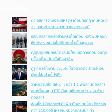
ประเด็นล่าสุด
ตัวเลขการจ้างงานสหรัฐฯ เดือนกรกฎาคมหดตัว
23,000 ตำแหน่ง สวนทางคาดการณ์
รัสเซียทลายเครือข่ายคริปโตเถื่อน หลังพบหลอก
เงินประชาชนส่งไปเป็นท่อน้ำเลี้ยงยูเครน
ญี่ปุ่นคุมเข้มคริปโต เสนอให้ชะลอการถอนเงินทุก
ครั้ง เพื่อสกัดแก๊งมิจฉาชีพ
กูรูชี้ การใช้งาน Crypto ในอนาคตจะราบรื่นจน
ผู้คนใช้อย่างไม่รู้ตัว
วาฬกว้านซื้อ Bitcoin กว่า 1.2 พันล้านดอลลาร์
ขณะที่กองทุน ETF ดึงดูดเงินทุนกว่า 750 ล้าน
ดอลลาร์
ช่องโหว่ Coldcard ทำพิษ นักลงทุนโอน Bitcoin
กว่า 210,000 เหรียญหนีจากกระเป๋าเก่า