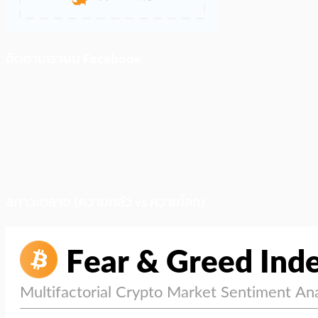
ติดตามเราบน Facebook
สภาวะตลาด (ความกลัว vs ความโลภ)