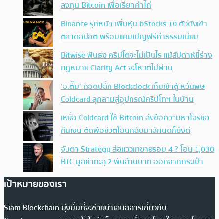
ลงทุน Bitcoin เพื่อเรียกค่าไถ่
Binance รุกหนัก เพิ่มหุ้น bStocks 10 ตัวดังเข้า
ตลาดสปอต พร้อมแคมเปญฟรีค่าธรรมเนียม
Bitwise ฟันธง คริปโตจะไม่เป็นไร แม้สัปดาห์นี้ร่าง
กฎหมาย Clarity Act จะโหวตไม่ผ่าน
‘อ.ตั๊ม’ ถอดปลั้ก Blockclock เก็บเข้าตู้ หวั่นพิษ
Coldcard ลุกลามสู่อุปกรณ์คริปโทฯ ในบ้าน
เหยื่อ Coldcard ใช้ Bitcoin ส่งข้อความหาโจรขอ
คืนเงิน ตัดพ้อชีวิตโอนกลับมาสักนิดก็ยังดี
จับตา Strategy ส่อแววเทขายรอบ 4 ? โอน 1,030
BTC มูลค่าทะลุ 2 พันล้านบาท ออกจากกระเป๋า
เป้าหมายของเรา
Siam Blockchain มุ่งมั่นที่จะช่วยนำเสนอสารเกี่ยวกับ