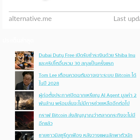
ประเด็นล่าสุด
Dubai Duty Free เปิดรับชำระเงินด้วย Shiba Inu
และคริปโตอื่นรวม 30 สกุลเป็นครั้งแรก
Tom Lee เตือนควอนตัมอาจเจาะระบบ Bitcoin ได้
ในปี 2028
ผู้ก่อตั้งประกาศปิดฉากเหรียญ AI Agent มูลค่า 2
พันล้าน พร้อมลั่นจะไม่มีการช่วยเหลืออีกต่อไป
กราฟ Bitcoin ส่งสัญญาณว่าตลาดกระทิงจะไม่มี
อีกแล้ว
ชายชาวมิสซูรีถูกฟ้อง หลังวางแผนลักพาตัวนัก