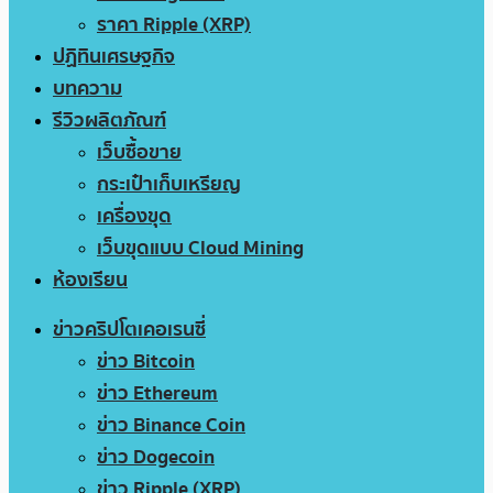
ราคา Ripple (XRP)
ปฏิทินเศรษฐกิจ
บทความ
รีวิวผลิตภัณฑ์
เว็บซื้อขาย
กระเป๋าเก็บเหรียญ
เครื่องขุด
เว็บขุดแบบ Cloud Mining
ห้องเรียน
ข่าวคริปโตเคอเรนซี่
ข่าว Bitcoin
ข่าว Ethereum
ข่าว Binance Coin
ข่าว Dogecoin
ข่าว Ripple (XRP)