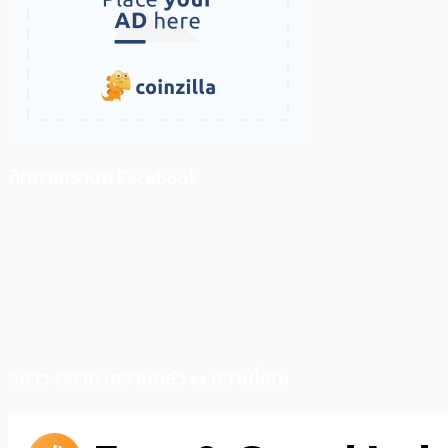
ติดตามเราบน Facebook
สภาวะตลาด (ความกลัว vs ความโลภ)