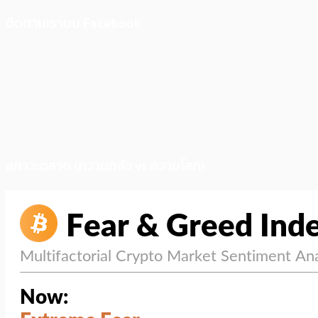
ติดตามเราบน Facebook
สภาวะตลาด (ความกลัว vs ความโลภ)