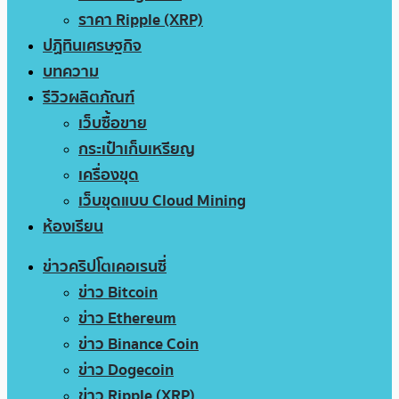
ราคา Ripple (XRP)
ปฏิทินเศรษฐกิจ
บทความ
รีวิวผลิตภัณฑ์
เว็บซื้อขาย
กระเป๋าเก็บเหรียญ
เครื่องขุด
เว็บขุดแบบ Cloud Mining
ห้องเรียน
ข่าวคริปโตเคอเรนซี่
ข่าว Bitcoin
ข่าว Ethereum
ข่าว Binance Coin
ข่าว Dogecoin
ข่าว Ripple (XRP)