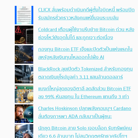
CLICX ลั่นพร้อมดำเนินคดีผู้ตั้งใจบิดหนี้ พร้อมปิด
รับสมัครชั่วคราวหลังคนแห่ยื่นจนระบบล้น
Coldcard เตือนผู้ใช้งานรีบย้าย Bitcoin ด่วน หลัง
ช่องโหว่ยังอุดไม่ได้ และถูกเจาะต่อเนื่อง
กองทุน Bitcoin ETF เจ๊งและปิดตัวเป็นแห่งแรกใน
สหรัฐหลังเงินทุนไหลออกไปฝั่ง AI
BlackRock ลุยเปิดตัว Tokenized สำหรับกองทุน
ตลาดเงินยุโรปมูลค่า 3.11 แสนล้านดอลลาร์
แบงก์ใหญ่สุดของอิตาลี ลดสัดส่วน Bitcoin ETF
ลง 99% หันลงทุน ใน Ethereum แทนถึง 3 เท่า
Charles Hoskinson ปลุกพลังคอมมูฯ Cardano
ลั่นต้องการพา ADA กลับมาเป็นผู้ชนะ
นักขุด Bitcoin สาย Solo เจอบล็อก รับทรัพย์คน
เดียว 6.6 ล้านบาท ไม่สนวิกฤตศรัทธาคริปโทฯ