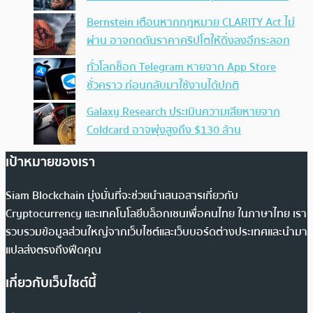
Bernstein เตือนหากกฎหมาย CLARITY Act ไม่
ผ่าน อาจกดดันราคาคริปโตให้ดิ่งลงอีกระลอก
ทั่วโลกช็อก Telegram หายจาก App Store
ชั่วคราว ก่อนกลับมาใช้งานได้ปกติ
Galaxy Research ประเมินความเสียหายจาก
Coldcard อาจพุ่งสูงถึง $130 ล้าน
เป้าหมายของเรา
Siam Blockchain มุ่งมั่นที่จะช่วยนำเสนอสารเกี่ยวกับ
Cryptocurrency และเทคโนโลยีบล็อกเชนเพื่อคนไทย ในภาษาไทย เรา
รวบรวมข้อมูลส่วนใหญ่จากเว็บไซต์และเว็บบอร์ดต่างประเทศและนำมา
แปลส่งตรงถึงฟีดคุณ
เกี่ยวกับเว็บไซต์นี้