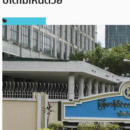
ปโตไม่เห็นด้วย
กฎหมายและรัฐบาล