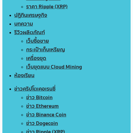
ราคา Ripple (XRP)
ปฏิทินเศรษฐกิจ
บทความ
รีวิวผลิตภัณฑ์
เว็บซื้อขาย
กระเป๋าเก็บเหรียญ
เครื่องขุด
เว็บขุดแบบ Cloud Mining
ห้องเรียน
ข่าวคริปโตเคอเรนซี่
ข่าว Bitcoin
ข่าว Ethereum
ข่าว Binance Coin
ข่าว Dogecoin
ข่าว Ripple (XRP)