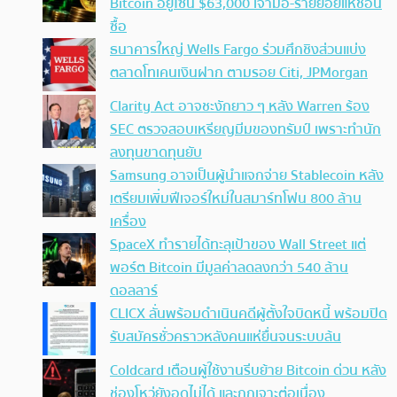
Bitcoin อยู่โซน $63,000 เจ้ามือ-รายย่อยแห่ช้อน
ซื้อ
ธนาคารใหญ่ Wells Fargo ร่วมศึกชิงส่วนแบ่ง
ตลาดโทเคนเงินฝาก ตามรอย Citi, JPMorgan
Clarity Act อาจชะงักยาว ๆ หลัง Warren ร้อง
SEC ตรวจสอบเหรียญมีมของทรัมป์ เพราะทำนัก
ลงทุนขาดทุนยับ
Samsung อาจเป็นผู้นำแจกจ่าย Stablecoin หลัง
เตรียมเพิ่มฟีเจอร์ใหม่ในสมาร์ทโฟน 800 ล้าน
เครื่อง
SpaceX ทำรายได้ทะลุเป้าของ Wall Street แต่
พอร์ต Bitcoin มีมูลค่าลดลงกว่า 540 ล้าน
ดอลลาร์
CLICX ลั่นพร้อมดำเนินคดีผู้ตั้งใจบิดหนี้ พร้อมปิด
รับสมัครชั่วคราวหลังคนแห่ยื่นจนระบบล้น
Coldcard เตือนผู้ใช้งานรีบย้าย Bitcoin ด่วน หลัง
ช่องโหว่ยังอุดไม่ได้ และถูกเจาะต่อเนื่อง