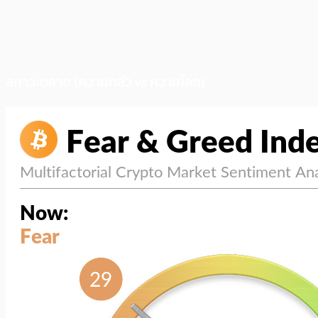
สภาวะตลาด (ความกลัว vs ความโลภ)