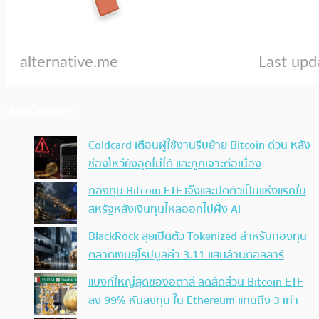
ประเด็นล่าสุด
Coldcard เตือนผู้ใช้งานรีบย้าย Bitcoin ด่วน หลัง
ช่องโหว่ยังอุดไม่ได้ และถูกเจาะต่อเนื่อง
กองทุน Bitcoin ETF เจ๊งและปิดตัวเป็นแห่งแรกใน
สหรัฐหลังเงินทุนไหลออกไปฝั่ง AI
BlackRock ลุยเปิดตัว Tokenized สำหรับกองทุน
ตลาดเงินยุโรปมูลค่า 3.11 แสนล้านดอลลาร์
แบงก์ใหญ่สุดของอิตาลี ลดสัดส่วน Bitcoin ETF
ลง 99% หันลงทุน ใน Ethereum แทนถึง 3 เท่า