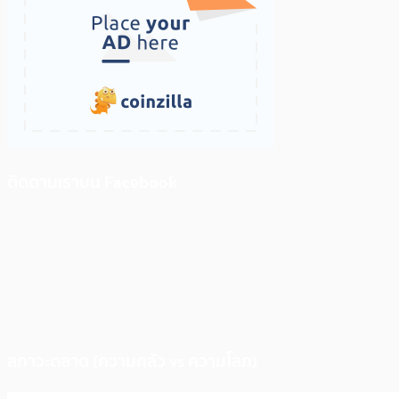
ติดตามเราบน Facebook
สภาวะตลาด (ความกลัว vs ความโลภ)