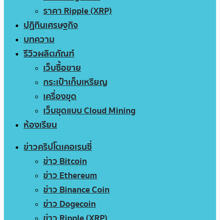
ราคา Ripple (XRP)
ปฏิทินเศรษฐกิจ
บทความ
รีวิวผลิตภัณฑ์
เว็บซื้อขาย
กระเป๋าเก็บเหรียญ
เครื่องขุด
เว็บขุดแบบ Cloud Mining
ห้องเรียน
ข่าวคริปโตเคอเรนซี่
ข่าว Bitcoin
ข่าว Ethereum
ข่าว Binance Coin
ข่าว Dogecoin
ข่าว Ripple (XRP)