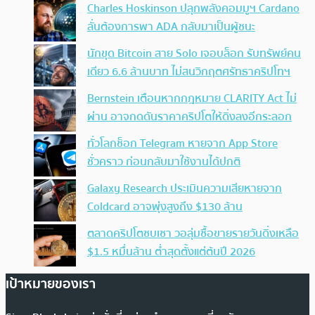
Charles Hoskinson ปลุกพลังคอมมูฯ Cardano
ลั่นต้องการพา ADA กลับมาเป็นผู้ชนะ
นักขุด Bitcoin สาย Solo เจอบล็อก รับทรัพย์คน
เดียว 6.6 ล้านบาท ไม่สนวิกฤตศรัทธาคริปโทฯ
Bernstein เตือนหากกฎหมาย CLARITY Act ไม่
ผ่าน อาจกดดันราคาคริปโตให้ดิ่งลงอีกระลอก
ทั่วโลกช็อก Telegram หายจาก App Store
ชั่วคราว ก่อนกลับมาใช้งานได้ปกติ
Galaxy Research ประเมินความเสียหายจาก
Coldcard อาจพุ่งสูงถึง $130 ล้าน
ตลาดคริปโตซบเซา วอลุ่มซื้อขายรายวันดิ่งเหลือ
$1.5 หมื่นล้าน ต่ำสุดตั้งแต่ต้นปี 2026
เป้าหมายของเรา