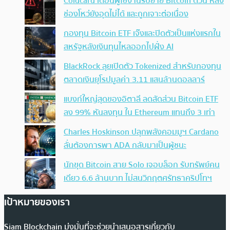
Coldcard เตือนผู้ใช้งานรีบย้าย Bitcoin ด่วน หลัง
ช่องโหว่ยังอุดไม่ได้ และถูกเจาะต่อเนื่อง
กองทุน Bitcoin ETF เจ๊งและปิดตัวเป็นแห่งแรกใน
สหรัฐหลังเงินทุนไหลออกไปฝั่ง AI
BlackRock ลุยเปิดตัว Tokenized สำหรับกองทุน
ตลาดเงินยุโรปมูลค่า 3.11 แสนล้านดอลลาร์
แบงก์ใหญ่สุดของอิตาลี ลดสัดส่วน Bitcoin ETF
ลง 99% หันลงทุน ใน Ethereum แทนถึง 3 เท่า
Charles Hoskinson ปลุกพลังคอมมูฯ Cardano
ลั่นต้องการพา ADA กลับมาเป็นผู้ชนะ
นักขุด Bitcoin สาย Solo เจอบล็อก รับทรัพย์คน
เดียว 6.6 ล้านบาท ไม่สนวิกฤตศรัทธาคริปโทฯ
เป้าหมายของเรา
Siam Blockchain มุ่งมั่นที่จะช่วยนำเสนอสารเกี่ยวกับ