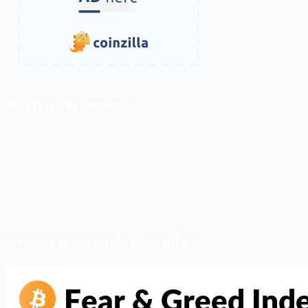
ติดตามเราบน Facebook
สภาวะตลาด (ความกลัว vs ความโลภ)