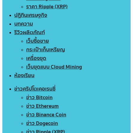
ราคา Ripple (XRP)
ปฏิทินเศรษฐกิจ
บทความ
รีวิวผลิตภัณฑ์
เว็บซื้อขาย
กระเป๋าเก็บเหรียญ
เครื่องขุด
เว็บขุดแบบ Cloud Mining
ห้องเรียน
ข่าวคริปโตเคอเรนซี่
ข่าว Bitcoin
ข่าว Ethereum
ข่าว Binance Coin
ข่าว Dogecoin
ข่าว Ripple (XRP)