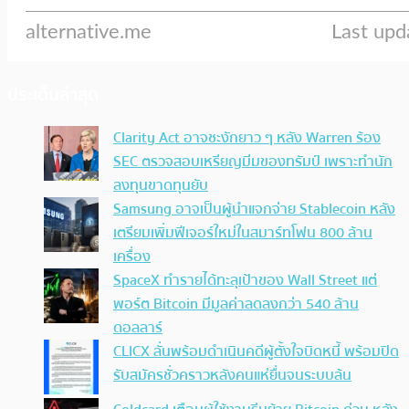
ประเด็นล่าสุด
Clarity Act อาจชะงักยาว ๆ หลัง Warren ร้อง
SEC ตรวจสอบเหรียญมีมของทรัมป์ เพราะทำนัก
ลงทุนขาดทุนยับ
Samsung อาจเป็นผู้นำแจกจ่าย Stablecoin หลัง
เตรียมเพิ่มฟีเจอร์ใหม่ในสมาร์ทโฟน 800 ล้าน
เครื่อง
SpaceX ทำรายได้ทะลุเป้าของ Wall Street แต่
พอร์ต Bitcoin มีมูลค่าลดลงกว่า 540 ล้าน
ดอลลาร์
CLICX ลั่นพร้อมดำเนินคดีผู้ตั้งใจบิดหนี้ พร้อมปิด
รับสมัครชั่วคราวหลังคนแห่ยื่นจนระบบล้น