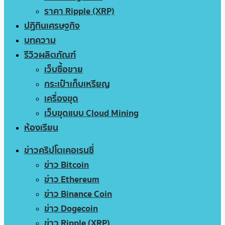
ราคา Ripple (XRP)
ปฏิทินเศรษฐกิจ
บทความ
รีวิวผลิตภัณฑ์
เว็บซื้อขาย
กระเป๋าเก็บเหรียญ
เครื่องขุด
เว็บขุดแบบ Cloud Mining
ห้องเรียน
ข่าวคริปโตเคอเรนซี่
ข่าว Bitcoin
ข่าว Ethereum
ข่าว Binance Coin
ข่าว Dogecoin
ข่าว Ripple (XRP)