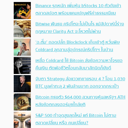
Binance รุกหนัก เพิ่มหุ้น bStocks 10 ตัวดังเข้า
ตลาดสปอต พร้อมแคมเปญฟรีค่าธรรมเนียม
Bitwise ฟันธง คริปโตจะไม่เป็นไร แม้สัปดาห์นี้ร่าง
กฎหมาย Clarity Act จะโหวตไม่ผ่าน
‘อ.ตั๊ม’ ถอดปลั้ก Blockclock เก็บเข้าตู้ หวั่นพิษ
Coldcard ลุกลามสู่อุปกรณ์คริปโทฯ ในบ้าน
เหยื่อ Coldcard ใช้ Bitcoin ส่งข้อความหาโจรขอ
คืนเงิน ตัดพ้อชีวิตโอนกลับมาสักนิดก็ยังดี
จับตา Strategy ส่อแววเทขายรอบ 4 ? โอน 1,030
BTC มูลค่าทะลุ 2 พันล้านบาท ออกจากกระเป๋า
Bitcoin ทรงตัว $64,000 สวนทางหุ้นสหรัฐฯ ATH
หลังข้อตกลงฮอร์มุซใกล้ยุติ
S&P 500 ทำจุดสูงสุดใหม่ แต่ Bitcoin ไม่ตาม
ตลาดเปลี่ยน หรือ คนเปลี่ยน?