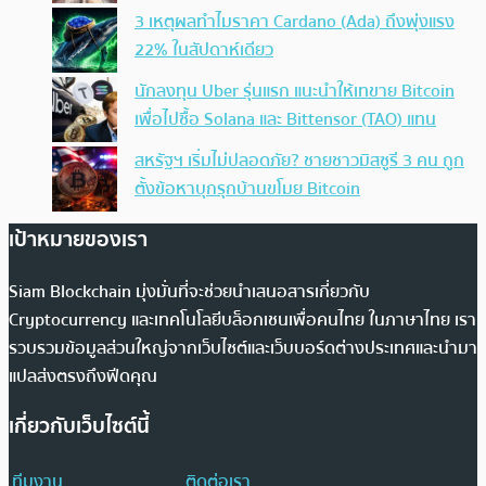
3 เหตุผลทำไมราคา Cardano (Ada) ถึงพุ่งแรง
22% ในสัปดาห์เดียว
นักลงทุน Uber รุ่นแรก แนะนำให้เทขาย Bitcoin
เพื่อไปซื้อ Solana และ Bittensor (TAO) แทน
สหรัฐฯ เริ่มไม่ปลอดภัย? ชายชาวมิสซูรี 3 คน ถูก
ตั้งข้อหาบุกรุกบ้านขโมย Bitcoin
เป้าหมายของเรา
Siam Blockchain มุ่งมั่นที่จะช่วยนำเสนอสารเกี่ยวกับ
Cryptocurrency และเทคโนโลยีบล็อกเชนเพื่อคนไทย ในภาษาไทย เรา
รวบรวมข้อมูลส่วนใหญ่จากเว็บไซต์และเว็บบอร์ดต่างประเทศและนำมา
แปลส่งตรงถึงฟีดคุณ
เกี่ยวกับเว็บไซต์นี้
ทีมงาน
ติดต่อเรา