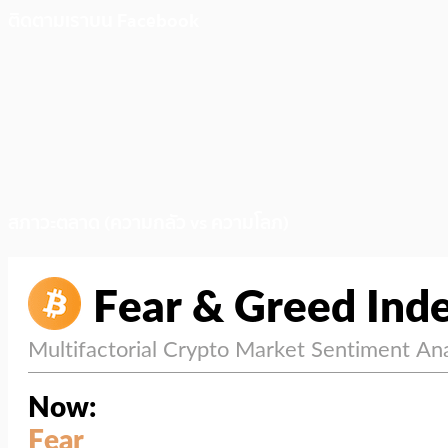
ติดตามเราบน Facebook
สภาวะตลาด (ความกลัว vs ความโลภ)