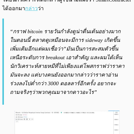
ได้ออกมา
กล่าว
ว่า
“กราฟ bitcoin รายวันกำลังดูน่าตื่นเต้นอย่างมาก
ในตอนนี้ ตลาดดูเหมือนจะมีการ sideway เกิดขึ้น
เพิ่มเติมอีกแต่ผมเชื่อว่า”มันเป็นการสะสมตัวขึ้น
เหนือระดับการ breakout เอาสำคัญ และผมได้เห็น
นักวิเคราะห์สายหมีที่ไม่เพียงแต่โพสกราฟว่าราคา
มันจะลง แต่บางคนยังออกมากล่าวว่าราคาอ่าน
ร่วงลงไปต่ำกว่า 3000 ดอลลาร์อีกครั้ง อยากจะ
ถามจริงๆว่าพวกคุณมาจากดาวอะไร”