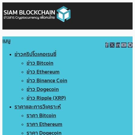
เมนู
ข่าวคริปโตเคอเรนซี่
ข่าว Bitcoin
ข่าว Ethereum
ข่าว Binance Coin
ข่าว Dogecoin
ข่าว Ripple (XRP)
ราคาและการวิเคราะห์
ราคา Bitcoin
ราคา Ethereum
ราคา Dogecoin