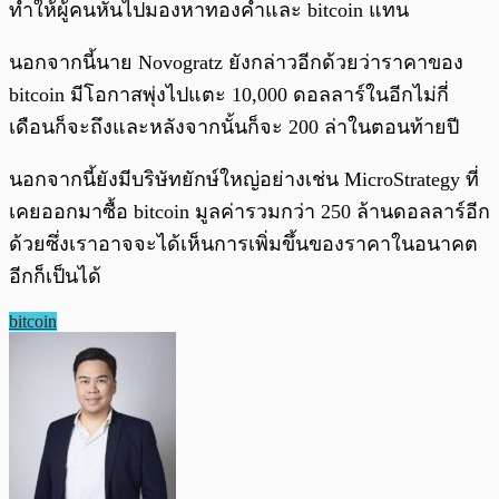
ทำให้ผู้คนหันไปมองหาทองคำและ bitcoin แทน
นอกจากนี้นาย Novogratz ยังกล่าวอีกด้วยว่าราคาของ
bitcoin มีโอกาสพุ่งไปแตะ 10,000 ดอลลาร์ในอีกไม่กี่
เดือนก็จะถึงและหลังจากนั้นก็จะ 200 ล่าในตอนท้ายปี
นอกจากนี้ยังมีบริษัทยักษ์ใหญ่อย่างเช่น MicroStrategy ที่
เคยออกมาซื้อ bitcoin มูลค่ารวมกว่า 250 ล้านดอลลาร์อีก
ด้วยซึ่งเราอาจจะได้เห็นการเพิ่มขึ้นของราคาในอนาคต
อีกก็เป็นได้
bitcoin