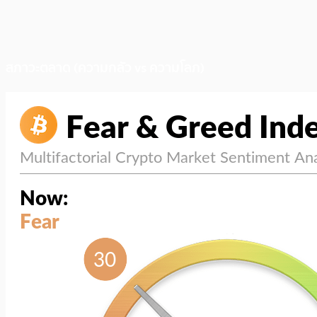
สภาวะตลาด (ความกลัว vs ความโลภ)