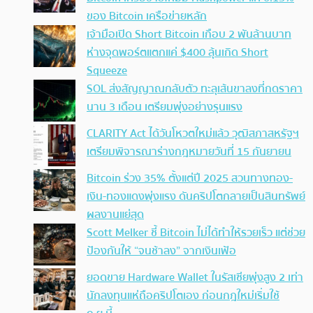
ของ Bitcoin เครือข่ายหลัก
เจ้ามือเปิด Short Bitcoin เกือบ 2 พันล้านบาท
ห่างจุดพอร์ตแตกแค่ $400 ลุ้นเกิด Short
Squeeze
SOL ส่งสัญญาณกลับตัว ทะลุเส้นขาลงที่กดราคา
นาน 3 เดือน เตรียมพุ่งอย่างรุนแรง
CLARITY Act ได้วันโหวตใหม่แล้ว วุฒิสภาสหรัฐฯ
เตรียมพิจารณาร่างกฎหมายวันที่ 15 กันยายน
Bitcoin ร่วง 35% ตั้งแต่ปี 2025 สวนทางทอง-
เงิน-ทองแดงพุ่งแรง ดันคริปโตกลายเป็นสินทรัพย์
ผลงานแย่สุด
Scott Melker ชี้ Bitcoin ไม่ได้ทำให้รวยเร็ว แต่ช่วย
ป้องกันให้ “จนช้าลง” จากเงินเฟ้อ
ยอดขาย Hardware Wallet ในรัสเซียพุ่งสูง 2 เท่า
นักลงทุนแห่ถือคริปโตเอง ก่อนกฎใหม่เริ่มใช้