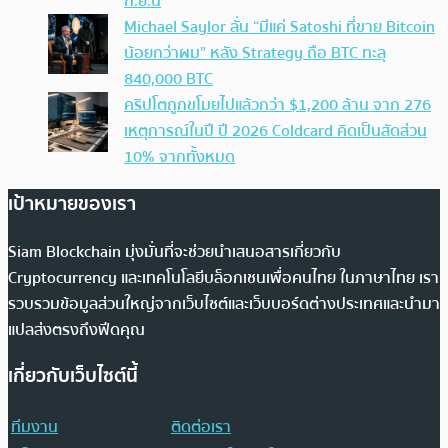
ก.ย.นี้
Michael Saylor ลั่น “มีแค่ Satoshi ที่ขาย Bitcoin
น้อยกว่าผม” หลัง Strategy ถือ BTC ทะลุ
840,000 BTC
คริปโตถูกขโมยไปแล้วกว่า $1,200 ล้าน จาก 276
เหตุการณ์ในปี ปี 2026 Coldcard คิดเป็นสัดส่วน
10% จากทั้งหมด
เป้าหมายของเรา
Siam Blockchain มุ่งมั่นที่จะช่วยนำเสนอสารเกี่ยวกับ
Cryptocurrency และเทคโนโลยีบล็อกเชนเพื่อคนไทย ในภาษาไทย เรา
รวบรวมข้อมูลส่วนใหญ่จากเว็บไซต์และเว็บบอร์ดต่างประเทศและนำมา
แปลส่งตรงถึงฟีดคุณ
เกี่ยวกับเว็บไซต์นี้
ทีมงาน
ติดต่อเรา