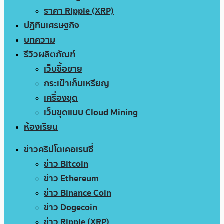
ราคา Ripple (XRP)
ปฏิทินเศรษฐกิจ
บทความ
รีวิวผลิตภัณฑ์
เว็บซื้อขาย
กระเป๋าเก็บเหรียญ
เครื่องขุด
เว็บขุดแบบ Cloud Mining
ห้องเรียน
ข่าวคริปโตเคอเรนซี่
ข่าว Bitcoin
ข่าว Ethereum
ข่าว Binance Coin
ข่าว Dogecoin
ข่าว Ripple (XRP)