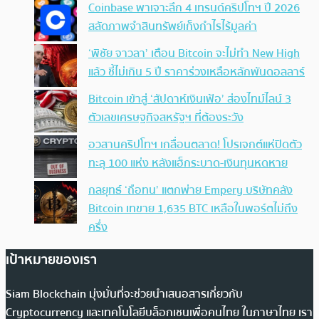
Coinbase พาเจาะลึก 4 เทรนด์คริปโทฯ ปี 2026
สลัดภาพจำสินทรัพย์เก็งกำไรไร้มูลค่า
‘พิชัย จาวลา’ เตือน Bitcoin จะไม่ทำ New High
แล้ว ชี้ไม่เกิน 5 ปี ราคาร่วงเหลือหลักพันดอลลาร์
Bitcoin เข้าสู่ ‘สัปดาห์เงินเฟ้อ’ ส่องไทม์ไลน์ 3
ตัวเลขเศรษฐกิจสหรัฐฯ ที่ต้องระวัง
อวสานคริปโทฯ เกลื่อนตลาด! โปรเจกต์แห่ปิดตัว
ทะลุ 100 แห่ง หลังแฮ็กระบาด-เงินทุนหดหาย
กลยุทธ์ ‘ถือทน’ แตกพ่าย Empery บริษัทคลัง
Bitcoin เทขาย 1,635 BTC เหลือในพอร์ตไม่ถึง
ครึ่ง
เป้าหมายของเรา
Siam Blockchain มุ่งมั่นที่จะช่วยนำเสนอสารเกี่ยวกับ
Cryptocurrency และเทคโนโลยีบล็อกเชนเพื่อคนไทย ในภาษาไทย เรา