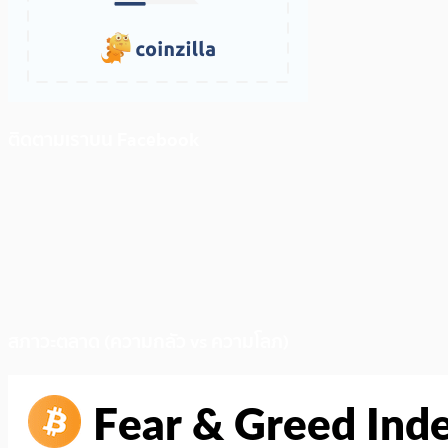
ติดตามเราบน Facebook
สภาวะตลาด (ความกลัว vs ความโลภ)