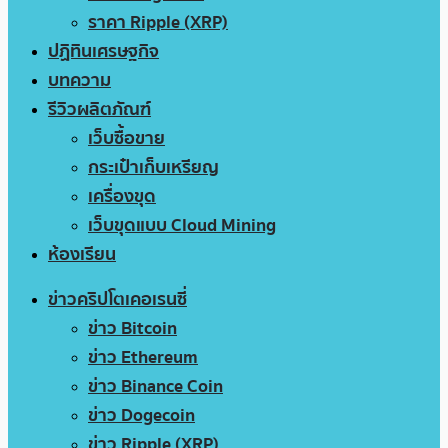
ราคา Ripple (XRP)
ปฏิทินเศรษฐกิจ
บทความ
รีวิวผลิตภัณฑ์
เว็บซื้อขาย
กระเป๋าเก็บเหรียญ
เครื่องขุด
เว็บขุดแบบ Cloud Mining
ห้องเรียน
ข่าวคริปโตเคอเรนซี่
ข่าว Bitcoin
ข่าว Ethereum
ข่าว Binance Coin
ข่าว Dogecoin
ข่าว Ripple (XRP)