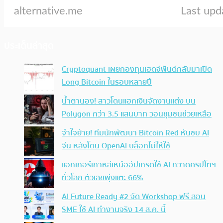
ประเด็นล่าสุด
Cryptoquant เผยกองทุนเฮดจ์ฟันด์กลับมาเปิด
Long Bitcoin ในรอบหลายปี
น้ำตานอง! สาวโดนแฮกเงินจัดงานแต่ง บน
Polygon กว่า 3.5 แสนบาท วอนชุมชนช่วยเหลือ
จำใจย้าย! ทีมนักพัฒนา Bitcoin Red หันซบ AI
จีน หลังโดน OpenAI บล็อกไม่ให้ใช้
แฮกเกอร์เกาหลีเหนืออัปเกรดใช้ AI กวาดคริปโทฯ
ทั่วโลก ตัวเลขพุ่งแตะ 66%
AI Future Ready #2 จัด Workshop ฟรี สอน
SME ใช้ AI ทำงานจริง 14 ส.ค. นี้