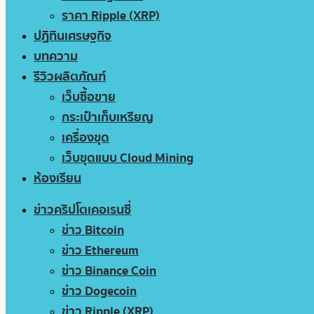
ราคา Ripple (XRP)
ปฏิทินเศรษฐกิจ
บทความ
รีวิวผลิตภัณฑ์
เว็บซื้อขาย
กระเป๋าเก็บเหรียญ
เครื่องขุด
เว็บขุดแบบ Cloud Mining
ห้องเรียน
ข่าวคริปโตเคอเรนซี่
ข่าว Bitcoin
ข่าว Ethereum
ข่าว Binance Coin
ข่าว Dogecoin
ข่าว Ripple (XRP)