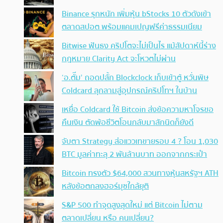
Binance รุกหนัก เพิ่มหุ้น bStocks 10 ตัวดังเข้า
ตลาดสปอต พร้อมแคมเปญฟรีค่าธรรมเนียม
Bitwise ฟันธง คริปโตจะไม่เป็นไร แม้สัปดาห์นี้ร่าง
กฎหมาย Clarity Act จะโหวตไม่ผ่าน
‘อ.ตั๊ม’ ถอดปลั้ก Blockclock เก็บเข้าตู้ หวั่นพิษ
Coldcard ลุกลามสู่อุปกรณ์คริปโทฯ ในบ้าน
เหยื่อ Coldcard ใช้ Bitcoin ส่งข้อความหาโจรขอ
คืนเงิน ตัดพ้อชีวิตโอนกลับมาสักนิดก็ยังดี
จับตา Strategy ส่อแววเทขายรอบ 4 ? โอน 1,030
BTC มูลค่าทะลุ 2 พันล้านบาท ออกจากกระเป๋า
Bitcoin ทรงตัว $64,000 สวนทางหุ้นสหรัฐฯ ATH
หลังข้อตกลงฮอร์มุซใกล้ยุติ
S&P 500 ทำจุดสูงสุดใหม่ แต่ Bitcoin ไม่ตาม
ตลาดเปลี่ยน หรือ คนเปลี่ยน?