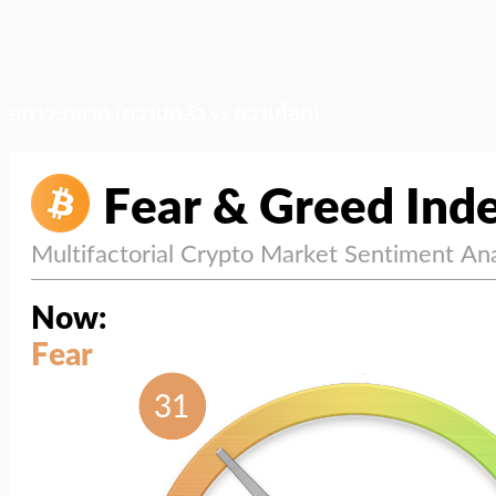
สภาวะตลาด (ความกลัว vs ความโลภ)