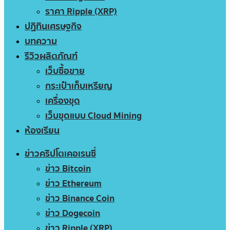
ราคา Ripple (XRP)
ปฏิทินเศรษฐกิจ
บทความ
รีวิวผลิตภัณฑ์
เว็บซื้อขาย
กระเป๋าเก็บเหรียญ
เครื่องขุด
เว็บขุดแบบ Cloud Mining
ห้องเรียน
ข่าวคริปโตเคอเรนซี่
ข่าว Bitcoin
ข่าว Ethereum
ข่าว Binance Coin
ข่าว Dogecoin
ข่าว Ripple (XRP)