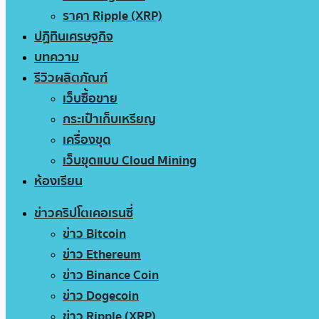
ราคา Ripple (XRP)
ปฏิทินเศรษฐกิจ
บทความ
รีวิวผลิตภัณฑ์
เว็บซื้อขาย
กระเป๋าเก็บเหรียญ
เครื่องขุด
เว็บขุดแบบ Cloud Mining
ห้องเรียน
ข่าวคริปโตเคอเรนซี่
ข่าว Bitcoin
ข่าว Ethereum
ข่าว Binance Coin
ข่าว Dogecoin
ข่าว Ripple (XRP)