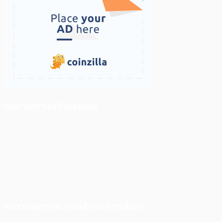
ติดตามเราบน Facebook
สภาวะตลาด (ความกลัว vs ความโลภ)