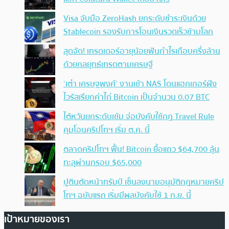
Visa จับมือ ZeroHash ยกระดับชำระเงินด้วย
Stablecoin รองรับการโอนเงินรวดเร็วข้ามโลก
สุดจัด! เทรดเดอร์อายุน้อยฟันกำไรเกือบครึ่งล้าน
ด้วยกลยุทธ์เทรดตามเศรษฐี
‘เต๋า เศรษฐพงศ์’ งานเข้า NAS โดนแฮกเกอร์ฝัง
ไวรัสเรียกค่าไถ่ Bitcoin เป็นจำนวน 0.07 BTC
ไต้หวันยกระดับเข้ม จ่อบังคับใช้กฏ Travel Rule
คุมโอนคริปโทฯ เริ่ม ต.ค. นี้
ตลาดคริปโทฯ ฟื้น! Bitcoin ยื้อแถว $64,700 ลุ้น
ทะลุผ่านกรอบ $65,000
ปูตินตัดหน้าทรัมป์ เซ็นลงนามอนุมัติกฎหมายคริป
โทฯ ฉบับแรก เริ่มมีผลบังคับใช้ 1 ก.ย. นี้
เป้าหมายของเรา