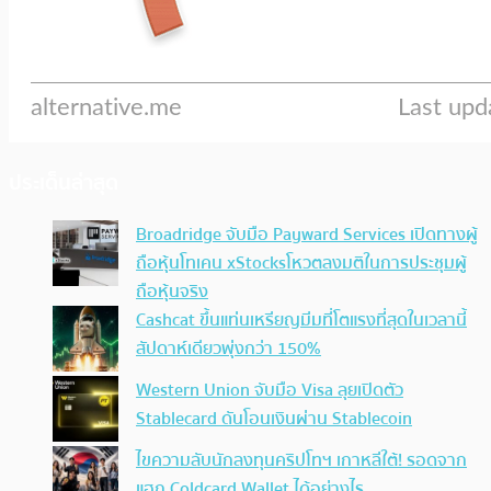
ประเด็นล่าสุด
Broadridge จับมือ Payward Services เปิดทางผู้
ถือหุ้นโทเคน xStocksโหวตลงมติในการประชุมผู้
ถือหุ้นจริง
Cashcat ขึ้นแท่นเหรียญมีมที่โตแรงที่สุดในเวลานี้
สัปดาห์เดียวพุ่งกว่า 150%
Western Union จับมือ Visa ลุยเปิดตัว
Stablecard ดันโอนเงินผ่าน Stablecoin
ไขความลับนักลงทุนคริปโทฯ เกาหลีใต้! รอดจาก
แฮก Coldcard Wallet ได้อย่างไร