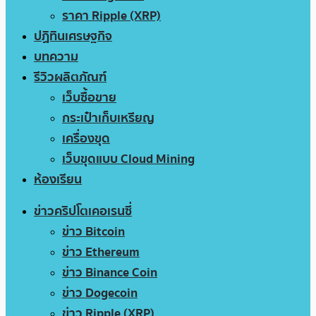
ราคา Ripple (XRP)
ปฏิทินเศรษฐกิจ
บทความ
รีวิวผลิตภัณฑ์
เว็บซื้อขาย
กระเป๋าเก็บเหรียญ
เครื่องขุด
เว็บขุดแบบ Cloud Mining
ห้องเรียน
ข่าวคริปโตเคอเรนซี่
ข่าว Bitcoin
ข่าว Ethereum
ข่าว Binance Coin
ข่าว Dogecoin
ข่าว Ripple (XRP)