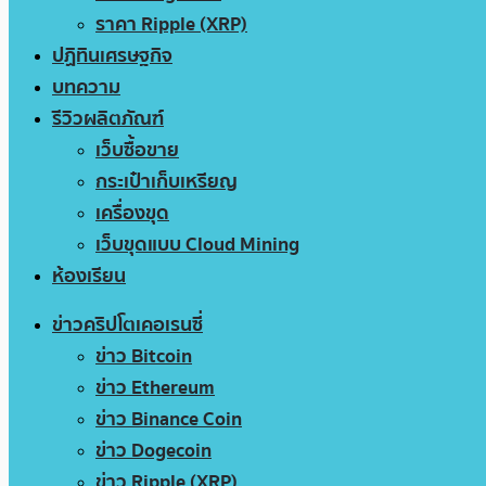
ราคา Ripple (XRP)
ปฏิทินเศรษฐกิจ
บทความ
รีวิวผลิตภัณฑ์
เว็บซื้อขาย
กระเป๋าเก็บเหรียญ
เครื่องขุด
เว็บขุดแบบ Cloud Mining
ห้องเรียน
ข่าวคริปโตเคอเรนซี่
ข่าว Bitcoin
ข่าว Ethereum
ข่าว Binance Coin
ข่าว Dogecoin
ข่าว Ripple (XRP)