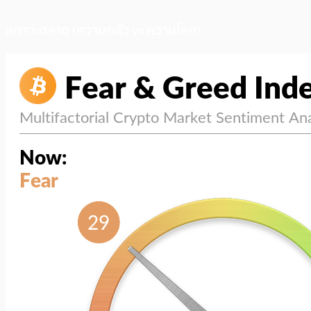
สภาวะตลาด (ความกลัว vs ความโลภ)