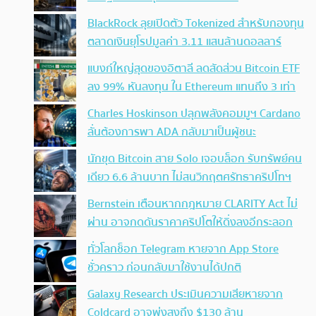
BlackRock ลุยเปิดตัว Tokenized สำหรับกองทุน
ตลาดเงินยุโรปมูลค่า 3.11 แสนล้านดอลลาร์
แบงก์ใหญ่สุดของอิตาลี ลดสัดส่วน Bitcoin ETF
ลง 99% หันลงทุน ใน Ethereum แทนถึง 3 เท่า
Charles Hoskinson ปลุกพลังคอมมูฯ Cardano
ลั่นต้องการพา ADA กลับมาเป็นผู้ชนะ
นักขุด Bitcoin สาย Solo เจอบล็อก รับทรัพย์คน
เดียว 6.6 ล้านบาท ไม่สนวิกฤตศรัทธาคริปโทฯ
Bernstein เตือนหากกฎหมาย CLARITY Act ไม่
ผ่าน อาจกดดันราคาคริปโตให้ดิ่งลงอีกระลอก
ทั่วโลกช็อก Telegram หายจาก App Store
ชั่วคราว ก่อนกลับมาใช้งานได้ปกติ
Galaxy Research ประเมินความเสียหายจาก
Coldcard อาจพุ่งสูงถึง $130 ล้าน