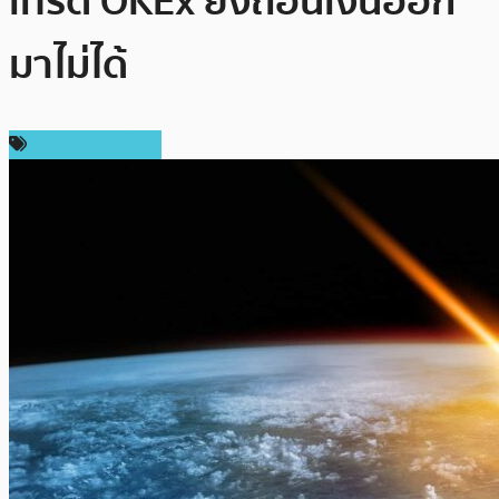
เทรด OKEx ยังถอนเงินออก
มาไม่ได้
ราคาเหรียญอื่นๆ