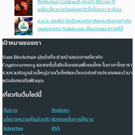
ตื่นตระหนก Coldcard! กระเป๋า Bitcoin ที่
เคลื่อนไหวรายวันพุ่งแตะนิวไฮในรอบ 8 เดือน
ก.ล.ต. ชงเข้ม! จับมือแบงก์ชาติยกระดับการกำกับ
ดูแลธุรกรรม Stablecoin เล็งออกแนวทางปีนี้
เป้าหมายของเรา
Siam Blockchain มุ่งมั่นที่จะช่วยนำเสนอสารเกี่ยวกับ
Cryptocurrency และเทคโนโลยีบล็อกเชนเพื่อคนไทย ในภาษาไทย เรา
รวบรวมข้อมูลส่วนใหญ่จากเว็บไซต์และเว็บบอร์ดต่างประเทศและนำมา
แปลส่งตรงถึงฟีดคุณ
เกี่ยวกับเว็บไซต์นี้
ทีมงาน
ติดต่อเรา
นโยบายความเป็นส่วนตัว
ข้อตกลงในการใช้งาน
Advertise
RSS