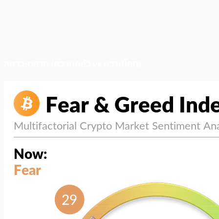
สภาวะตลาด (ความกลัว vs ความโลภ)