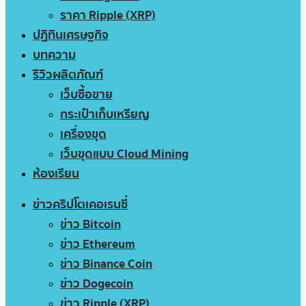
ราคา Ripple (XRP)
ปฏิทินเศรษฐกิจ
บทความ
รีวิวผลิตภัณฑ์
เว็บซื้อขาย
กระเป๋าเก็บเหรียญ
เครื่องขุด
เว็บขุดแบบ Cloud Mining
ห้องเรียน
ข่าวคริปโตเคอเรนซี่
ข่าว Bitcoin
ข่าว Ethereum
ข่าว Binance Coin
ข่าว Dogecoin
ข่าว Ripple (XRP)