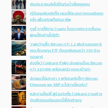
เงินประชาชนส่งไปเป็นท่อน้ำเลี้ยงยูเครน
ญี่ปุ่นคุมเข้มคริปโต เสนอให้ชะลอการถอนเงินทุก
ครั้ง เพื่อสกัดแก๊งมิจฉาชีพ
กูรูชี้ การใช้งาน Crypto ในอนาคตจะราบรื่นจน
ผู้คนใช้อย่างไม่รู้ตัว
วาฬกว้านซื้อ Bitcoin กว่า 1.2 พันล้านดอลลาร์
ขณะที่กองทุน ETF ดึงดูดเงินทุนกว่า 750 ล้าน
ดอลลาร์
ช่องโหว่ Coldcard ทำพิษ นักลงทุนโอน Bitcoin
กว่า 210,000 เหรียญหนีจากกระเป๋าเก่า
ส่องแนวโน้มราคา 3 เหรียญคริปโทฯ Bitcoin,
Ethereum และ XRP จะไปทางไหนต่อ?
หลักฐานใหม่ชี้ ผู้ร่วมก่อตั้ง Coldcard อาจสร้าง
บัญชีปลอมเนียนสอดไส้โค้ดตัวเอง