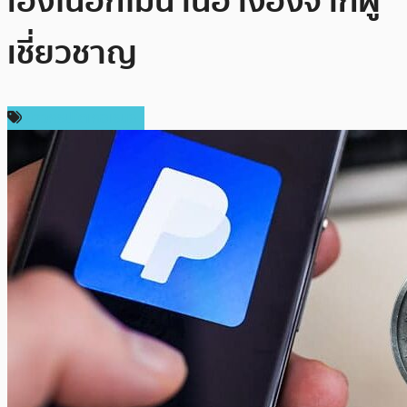
เองในอีกไม่นานอ้างอิงจากผู้
เชี่ยวชาญ
ข่าวคริปโตเคอเรนซี่