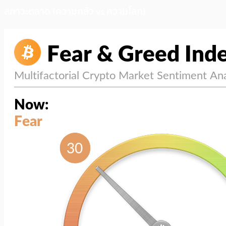
สภาวะตลาด (ความกลัว vs ความโลภ)