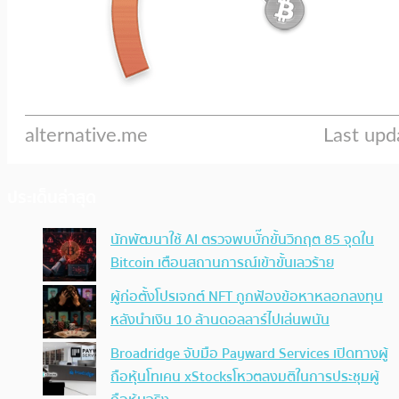
ประเด็นล่าสุด
นักพัฒนาใช้ AI ตรวจพบบั๊กขั้นวิกฤต 85 จุดใน
Bitcoin เตือนสถานการณ์เข้าขั้นเลวร้าย
ผู้ก่อตั้งโปรเจกต์ NFT ถูกฟ้องข้อหาหลอกลงทุน
หลังนำเงิน 10 ล้านดอลลาร์ไปเล่นพนัน
Broadridge จับมือ Payward Services เปิดทางผู้
ถือหุ้นโทเคน xStocksโหวตลงมติในการประชุมผู้