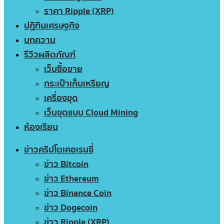
ราคา Ripple (XRP)
ปฏิทินเศรษฐกิจ
บทความ
รีวิวผลิตภัณฑ์
เว็บซื้อขาย
กระเป๋าเก็บเหรียญ
เครื่องขุด
เว็บขุดแบบ Cloud Mining
ห้องเรียน
ข่าวคริปโตเคอเรนซี่
ข่าว Bitcoin
ข่าว Ethereum
ข่าว Binance Coin
ข่าว Dogecoin
ข่าว Ripple (XRP)