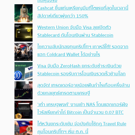
ถือหุ้นจริง
Cashcat ขึ้นแท่นเหรียญมีมที่โตแรงที่สุดในเวลานี้
สัปดาห์เดียวพุ่งกว่า 150%
Western Union จับมือ Visa ลุยเปิดตัว
Stablecard ดันโอนเงินผ่าน Stablecoin
ไขความลับนักลงทุนคริปโทฯ เกาหลีใต้! รอดจาก
แฮก Coldcard Wallet ได้อย่างไร
Visa จับมือ ZeroHash ยกระดับชำระเงินด้วย
Stablecoin รองรับการโอนเงินรวดเร็วข้ามโลก
สุดจัด! เทรดเดอร์อายุน้อยฟันกำไรเกือบครึ่งล้าน
ด้วยกลยุทธ์เทรดตามเศรษฐี
‘เต๋า เศรษฐพงศ์’ งานเข้า NAS โดนแฮกเกอร์ฝัง
ไวรัสเรียกค่าไถ่ Bitcoin เป็นจำนวน 0.07 BTC
ไต้หวันยกระดับเข้ม จ่อบังคับใช้กฏ Travel Rule
คุมโอนคริปโทฯ เริ่ม ต.ค. นี้