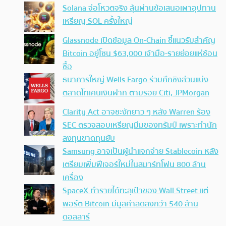
Solana จ่อโหวตจริง ลุ้นผ่านข้อเสนอเผาอุปทาน
เหรียญ SOL ครั้งใหญ่
Glassnode เปิดข้อมูล On-Chain ชี้แนวรับสำคัญ
Bitcoin อยู่โซน $63,000 เจ้ามือ-รายย่อยแห่ช้อน
ซื้อ
ธนาคารใหญ่ Wells Fargo ร่วมศึกชิงส่วนแบ่ง
ตลาดโทเคนเงินฝาก ตามรอย Citi, JPMorgan
Clarity Act อาจชะงักยาว ๆ หลัง Warren ร้อง
SEC ตรวจสอบเหรียญมีมของทรัมป์ เพราะทำนัก
ลงทุนขาดทุนยับ
Samsung อาจเป็นผู้นำแจกจ่าย Stablecoin หลัง
เตรียมเพิ่มฟีเจอร์ใหม่ในสมาร์ทโฟน 800 ล้าน
เครื่อง
SpaceX ทำรายได้ทะลุเป้าของ Wall Street แต่
พอร์ต Bitcoin มีมูลค่าลดลงกว่า 540 ล้าน
ดอลลาร์