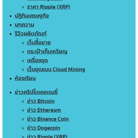
ราคา Ripple (XRP)
ปฏิทินเศรษฐกิจ
บทความ
รีวิวผลิตภัณฑ์
เว็บซื้อขาย
กระเป๋าเก็บเหรียญ
เครื่องขุด
เว็บขุดแบบ Cloud Mining
ห้องเรียน
ข่าวคริปโตเคอเรนซี่
ข่าว Bitcoin
ข่าว Ethereum
ข่าว Binance Coin
ข่าว Dogecoin
ข่าว Ripple (XRP)