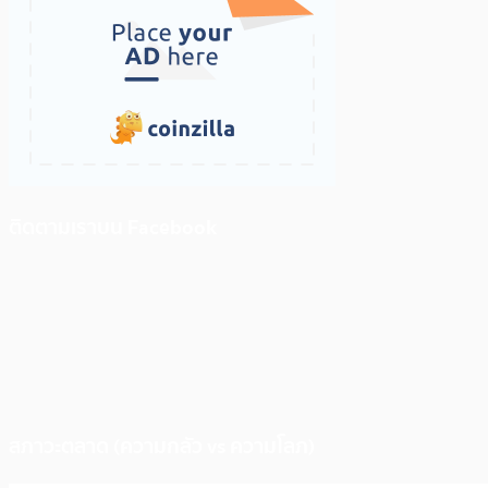
ติดตามเราบน Facebook
สภาวะตลาด (ความกลัว vs ความโลภ)