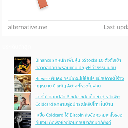
ประเด็นล่าสุด
Binance รุกหนัก เพิ่มหุ้น bStocks 10 ตัวดังเข้า
ตลาดสปอต พร้อมแคมเปญฟรีค่าธรรมเนียม
Bitwise ฟันธง คริปโตจะไม่เป็นไร แม้สัปดาห์นี้ร่าง
กฎหมาย Clarity Act จะโหวตไม่ผ่าน
‘อ.ตั๊ม’ ถอดปลั้ก Blockclock เก็บเข้าตู้ หวั่นพิษ
Coldcard ลุกลามสู่อุปกรณ์คริปโทฯ ในบ้าน
เหยื่อ Coldcard ใช้ Bitcoin ส่งข้อความหาโจรขอ
คืนเงิน ตัดพ้อชีวิตโอนกลับมาสักนิดก็ยังดี