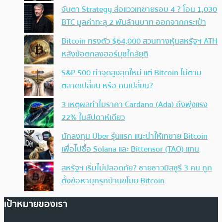
จับตา Strategy ส่อแววเทขายรอบ 4 ? โอน 1,030
BTC มูลค่าทะลุ 2 พันล้านบาท ออกจากกระเป๋า
Bitcoin ทรงตัว $64,000 สวนทางหุ้นสหรัฐฯ ATH
หลังข้อตกลงฮอร์มุซใกล้ยุติ
S&P 500 ทำจุดสูงสุดใหม่ แต่ Bitcoin ไม่ตาม
ตลาดเปลี่ยน หรือ คนเปลี่ยน?
3 เหตุผลทำไมราคา Cardano (Ada) ถึงพุ่งแรง
22% ในสัปดาห์เดียว
นักลงทุน Uber รุ่นแรก แนะนำให้เทขาย Bitcoin
เพื่อไปซื้อ Solana และ Bittensor (TAO) แทน
สหรัฐฯ เริ่มไม่ปลอดภัย? ชายชาวมิสซูรี 3 คน ถูก
ตั้งข้อหาบุกรุกบ้านขโมย Bitcoin
เป้าหมายของเรา