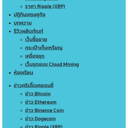
ราคา Ripple (XRP)
ปฏิทินเศรษฐกิจ
บทความ
รีวิวผลิตภัณฑ์
เว็บซื้อขาย
กระเป๋าเก็บเหรียญ
เครื่องขุด
เว็บขุดแบบ Cloud Mining
ห้องเรียน
ข่าวคริปโตเคอเรนซี่
ข่าว Bitcoin
ข่าว Ethereum
ข่าว Binance Coin
ข่าว Dogecoin
ข่าว Ripple (XRP)