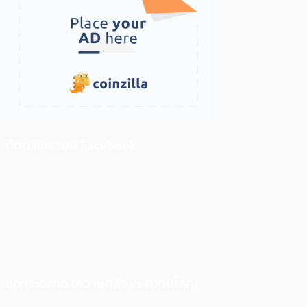
ติดตามเราบน Facebook
สภาวะตลาด (ความกลัว vs ความโลภ)