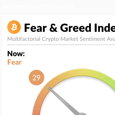
สภาวะตลาด (ความกลัว vs ความโลภ)