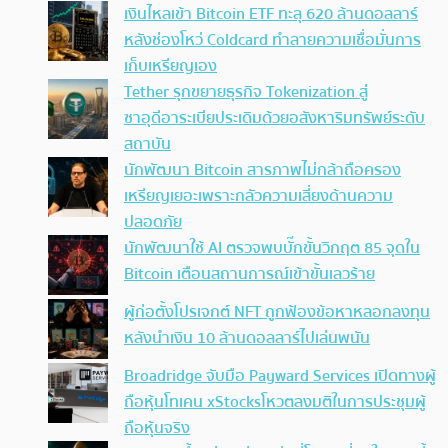
เงินไหลเข้า Bitcoin ETF ทะลุ 620 ล้านดอลลาร์
หลังช่องโหว่ Coldcard ทำลายความเชื่อมั่นการ
เก็บเหรียญเอง
Tether รุกขยายธุรกิจ Tokenization สู่
ซาอุดีอาระเบียประเดิมด้วยอสังหาริมทรัพย์ระดับ
สถาบัน
นักพัฒนา Bitcoin สารภาพไม่กล้าถือครอง
เหรียญเยอะเพราะกลัวความเสี่ยงด้านความ
ปลอดภัย
นักพัฒนาใช้ AI ตรวจพบบั๊กขั้นวิกฤต 85 จุดใน
Bitcoin เตือนสถานการณ์เข้าขั้นเลวร้าย
ผู้ก่อตั้งโปรเจกต์ NFT ถูกฟ้องข้อหาหลอกลงทุน
หลังนำเงิน 10 ล้านดอลลาร์ไปเล่นพนัน
Broadridge จับมือ Payward Services เปิดทางผู้
ถือหุ้นโทเคน xStocksโหวตลงมติในการประชุมผู้
ถือหุ้นจริง