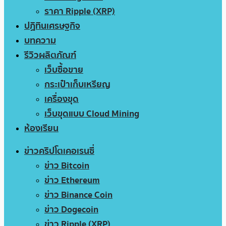
ราคา Ripple (XRP)
ปฏิทินเศรษฐกิจ
บทความ
รีวิวผลิตภัณฑ์
เว็บซื้อขาย
กระเป๋าเก็บเหรียญ
เครื่องขุด
เว็บขุดแบบ Cloud Mining
ห้องเรียน
ข่าวคริปโตเคอเรนซี่
ข่าว Bitcoin
ข่าว Ethereum
ข่าว Binance Coin
ข่าว Dogecoin
ข่าว Ripple (XRP)