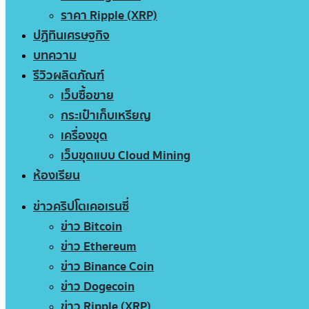
ราคา Ripple (XRP)
ปฏิทินเศรษฐกิจ
บทความ
รีวิวผลิตภัณฑ์
เว็บซื้อขาย
กระเป๋าเก็บเหรียญ
เครื่องขุด
เว็บขุดแบบ Cloud Mining
ห้องเรียน
ข่าวคริปโตเคอเรนซี่
ข่าว Bitcoin
ข่าว Ethereum
ข่าว Binance Coin
ข่าว Dogecoin
ข่าว Ripple (XRP)