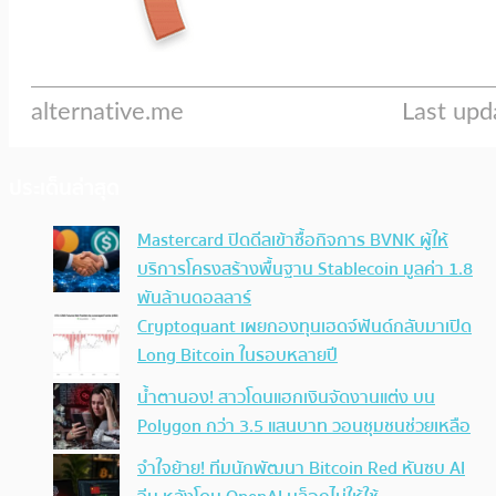
ประเด็นล่าสุด
Mastercard ปิดดีลเข้าซื้อกิจการ BVNK ผู้ให้
บริการโครงสร้างพื้นฐาน Stablecoin มูลค่า 1.8
พันล้านดอลลาร์
Cryptoquant เผยกองทุนเฮดจ์ฟันด์กลับมาเปิด
Long Bitcoin ในรอบหลายปี
น้ำตานอง! สาวโดนแฮกเงินจัดงานแต่ง บน
Polygon กว่า 3.5 แสนบาท วอนชุมชนช่วยเหลือ
จำใจย้าย! ทีมนักพัฒนา Bitcoin Red หันซบ AI