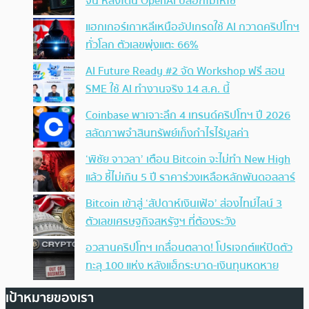
จีน หลังโดน OpenAI บล็อกไม่ให้ใช้
แฮกเกอร์เกาหลีเหนืออัปเกรดใช้ AI กวาดคริปโทฯ
ทั่วโลก ตัวเลขพุ่งแตะ 66%
AI Future Ready #2 จัด Workshop ฟรี สอน
SME ใช้ AI ทำงานจริง 14 ส.ค. นี้
Coinbase พาเจาะลึก 4 เทรนด์คริปโทฯ ปี 2026
สลัดภาพจำสินทรัพย์เก็งกำไรไร้มูลค่า
‘พิชัย จาวลา’ เตือน Bitcoin จะไม่ทำ New High
แล้ว ชี้ไม่เกิน 5 ปี ราคาร่วงเหลือหลักพันดอลลาร์
Bitcoin เข้าสู่ ‘สัปดาห์เงินเฟ้อ’ ส่องไทม์ไลน์ 3
ตัวเลขเศรษฐกิจสหรัฐฯ ที่ต้องระวัง
อวสานคริปโทฯ เกลื่อนตลาด! โปรเจกต์แห่ปิดตัว
ทะลุ 100 แห่ง หลังแฮ็กระบาด-เงินทุนหดหาย
เป้าหมายของเรา