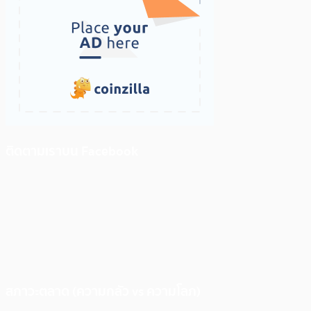
ติดตามเราบน Facebook
สภาวะตลาด (ความกลัว vs ความโลภ)