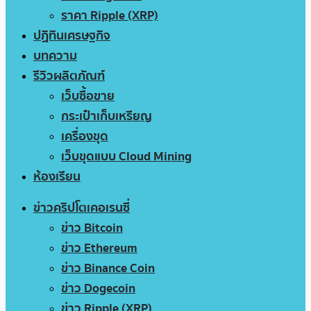
ราคา Ripple (XRP)
ปฏิทินเศรษฐกิจ
บทความ
รีวิวผลิตภัณฑ์
เว็บซื้อขาย
กระเป๋าเก็บเหรียญ
เครื่องขุด
เว็บขุดแบบ Cloud Mining
ห้องเรียน
ข่าวคริปโตเคอเรนซี่
ข่าว Bitcoin
ข่าว Ethereum
ข่าว Binance Coin
ข่าว Dogecoin
ข่าว Ripple (XRP)