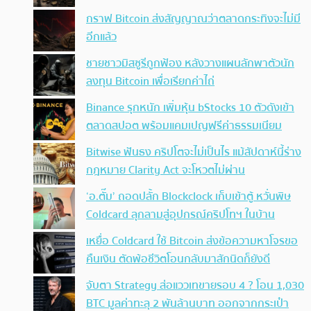
กราฟ Bitcoin ส่งสัญญาณว่าตลาดกระทิงจะไม่มี
อีกแล้ว
ชายชาวมิสซูรีถูกฟ้อง หลังวางแผนลักพาตัวนัก
ลงทุน Bitcoin เพื่อเรียกค่าไถ่
Binance รุกหนัก เพิ่มหุ้น bStocks 10 ตัวดังเข้า
ตลาดสปอต พร้อมแคมเปญฟรีค่าธรรมเนียม
Bitwise ฟันธง คริปโตจะไม่เป็นไร แม้สัปดาห์นี้ร่าง
กฎหมาย Clarity Act จะโหวตไม่ผ่าน
‘อ.ตั๊ม’ ถอดปลั้ก Blockclock เก็บเข้าตู้ หวั่นพิษ
Coldcard ลุกลามสู่อุปกรณ์คริปโทฯ ในบ้าน
เหยื่อ Coldcard ใช้ Bitcoin ส่งข้อความหาโจรขอ
คืนเงิน ตัดพ้อชีวิตโอนกลับมาสักนิดก็ยังดี
จับตา Strategy ส่อแววเทขายรอบ 4 ? โอน 1,030
BTC มูลค่าทะลุ 2 พันล้านบาท ออกจากกระเป๋า