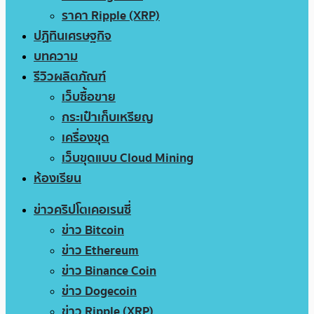
ราคา Ripple (XRP)
ปฏิทินเศรษฐกิจ
บทความ
รีวิวผลิตภัณฑ์
เว็บซื้อขาย
กระเป๋าเก็บเหรียญ
เครื่องขุด
เว็บขุดแบบ Cloud Mining
ห้องเรียน
ข่าวคริปโตเคอเรนซี่
ข่าว Bitcoin
ข่าว Ethereum
ข่าว Binance Coin
ข่าว Dogecoin
ข่าว Ripple (XRP)