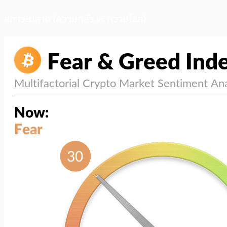
สภาวะตลาด (ความกลัว vs ความโลภ)