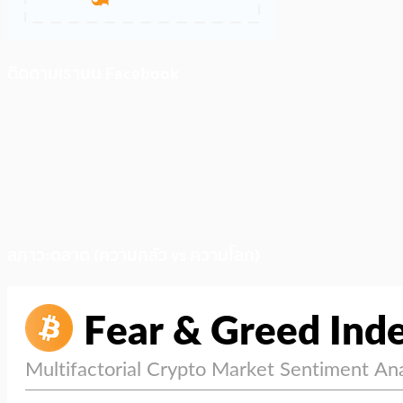
ติดตามเราบน Facebook
สภาวะตลาด (ความกลัว vs ความโลภ)