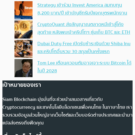
Strategy เข้าร่วม Invest America สมทบทุน
8,200 บาท/ปี เข้าบัญชีทรัมป์แจกบุตรพนักงาน
CryptoQuant ส่งสัญญาณตลาดหมีเข้าสู่โค้ง
สุดท้าย หลังพบเจ้าคริปโทฯ ซุ่มเก็บ BTC และ ETH
Dubai Duty Free เปิดรับชำระเงินด้วย Shiba Inu
และคริปโตอื่นรวม 30 สกุลเป็นครั้งแรก
Tom Lee เตือนควอนตัมอาจเจาะระบบ Bitcoin ได้
ในปี 2028
เป้าหมายของเรา
Siam Blockchain มุ่งมั่นที่จะช่วยนำเสนอสารเกี่ยวกับ
Cryptocurrency และเทคโนโลยีบล็อกเชนเพื่อคนไทย ในภาษาไทย เรา
รวบรวมข้อมูลส่วนใหญ่จากเว็บไซต์และเว็บบอร์ดต่างประเทศและนำมา
แปลส่งตรงถึงฟีดคุณ