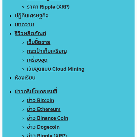
ราคา Ripple (XRP)
ปฏิทินเศรษฐกิจ
บทความ
รีวิวผลิตภัณฑ์
เว็บซื้อขาย
กระเป๋าเก็บเหรียญ
เครื่องขุด
เว็บขุดแบบ Cloud Mining
ห้องเรียน
ข่าวคริปโตเคอเรนซี่
ข่าว Bitcoin
ข่าว Ethereum
ข่าว Binance Coin
ข่าว Dogecoin
ข่าว Ripple (XRP)