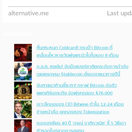
ประเด็นล่าสุด
ตื่นตระหนก Coldcard! กระเป๋า Bitcoin ที่
เคลื่อนไหวรายวันพุ่งแตะนิวไฮในรอบ 8 เดือน
ก.ล.ต. ชงเข้ม! จับมือแบงก์ชาติยกระดับการกำกับ
ดูแลธุรกรรม Stablecoin เล็งออกแนวทางปีนี้
จับตาแนวต้านชี้ชะตา! กราฟ Bitcoin ก่อตัว
แพทเทิร์นกระทิง จ่อพุ่งทดสอบ $76,000
เจาะลึกมุมมอง CIO Bitwise ทำไม 12-24 เดือน
ข้างหน้าคือ ยุคทองของ Tokenization
ถอดบทเรียน 40 ปี ‘กรณ์ จาติกวณิช’ ชี้ 5 วิธีเอา
ตัวรอดในตลาดการลงทุน