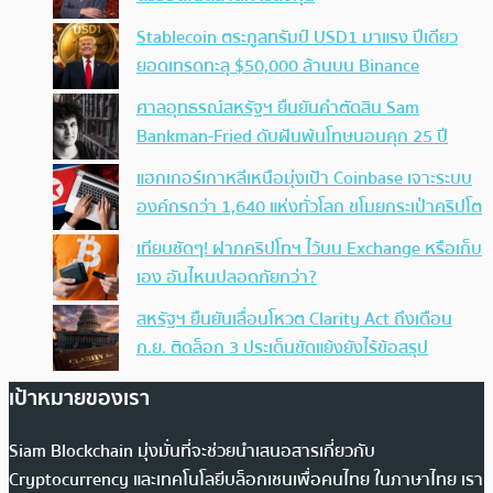
Stablecoin ตระกูลทรัมป์ USD1 มาแรง ปีเดียว
ยอดเทรดทะลุ $50,000 ล้านบน Binance
ศาลอุทธรณ์สหรัฐฯ ยืนยันคำตัดสิน Sam
Bankman-Fried ดับฝันพ้นโทษนอนคุก 25 ปี
แฮกเกอร์เกาหลีเหนือมุ่งเป้า Coinbase เจาะระบบ
องค์กรกว่า 1,640 แห่งทั่วโลก ขโมยกระเป๋าคริปโต
เทียบชัดๆ! ฝากคริปโทฯ ไว้บน Exchange หรือเก็บ
เอง อันไหนปลอดภัยกว่า?
สหรัฐฯ ยืนยันเลื่อนโหวต Clarity Act ถึงเดือน
ก.ย. ติดล็อก 3 ประเด็นขัดแย้งยังไร้ข้อสรุป
เป้าหมายของเรา
Siam Blockchain มุ่งมั่นที่จะช่วยนำเสนอสารเกี่ยวกับ
Cryptocurrency และเทคโนโลยีบล็อกเชนเพื่อคนไทย ในภาษาไทย เรา