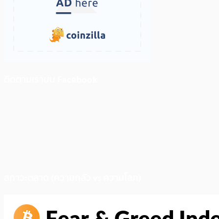
ติดตามเราบน Facebook
สภาวะตลาด (ความกลัว vs ความโลภ)