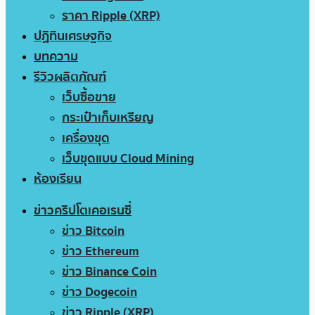
ราคา Ripple (XRP)
ปฏิทินเศรษฐกิจ
บทความ
รีวิวผลิตภัณฑ์
เว็บซื้อขาย
กระเป๋าเก็บเหรียญ
เครื่องขุด
เว็บขุดแบบ Cloud Mining
ห้องเรียน
ข่าวคริปโตเคอเรนซี่
ข่าว Bitcoin
ข่าว Ethereum
ข่าว Binance Coin
ข่าว Dogecoin
ข่าว Ripple (XRP)