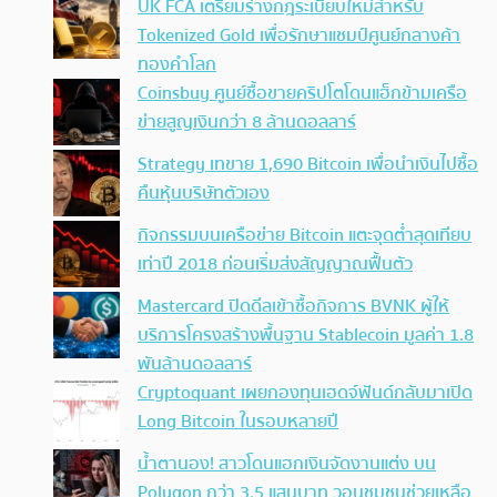
UK FCA เตรียมร่างกฎระเบียบใหม่สำหรับ
Tokenized Gold เพื่อรักษาแชมป์ศูนย์กลางค้า
ทองคำโลก
Coinsbuy ศูนย์ซื้อขายคริปโตโดนแฮ็กข้ามเครือ
ข่ายสูญเงินกว่า 8 ล้านดอลลาร์
Strategy เทขาย 1,690 Bitcoin เพื่อนำเงินไปซื้อ
คืนหุ้นบริษัทตัวเอง
กิจกรรมบนเครือข่าย Bitcoin แตะจุดต่ำสุดเทียบ
เท่าปี 2018 ก่อนเริ่มส่งสัญญาณฟื้นตัว
Mastercard ปิดดีลเข้าซื้อกิจการ BVNK ผู้ให้
บริการโครงสร้างพื้นฐาน Stablecoin มูลค่า 1.8
พันล้านดอลลาร์
Cryptoquant เผยกองทุนเฮดจ์ฟันด์กลับมาเปิด
Long Bitcoin ในรอบหลายปี
น้ำตานอง! สาวโดนแฮกเงินจัดงานแต่ง บน
Polygon กว่า 3.5 แสนบาท วอนชุมชนช่วยเหลือ