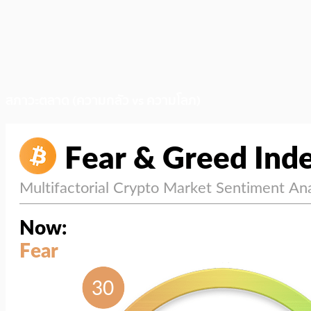
สภาวะตลาด (ความกลัว vs ความโลภ)