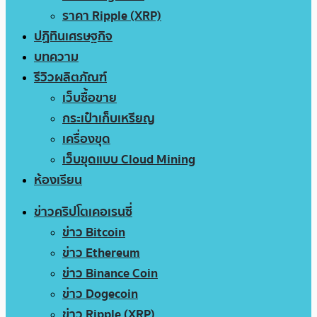
ราคา Ripple (XRP)
ปฏิทินเศรษฐกิจ
บทความ
รีวิวผลิตภัณฑ์
เว็บซื้อขาย
กระเป๋าเก็บเหรียญ
เครื่องขุด
เว็บขุดแบบ Cloud Mining
ห้องเรียน
ข่าวคริปโตเคอเรนซี่
ข่าว Bitcoin
ข่าว Ethereum
ข่าว Binance Coin
ข่าว Dogecoin
ข่าว Ripple (XRP)