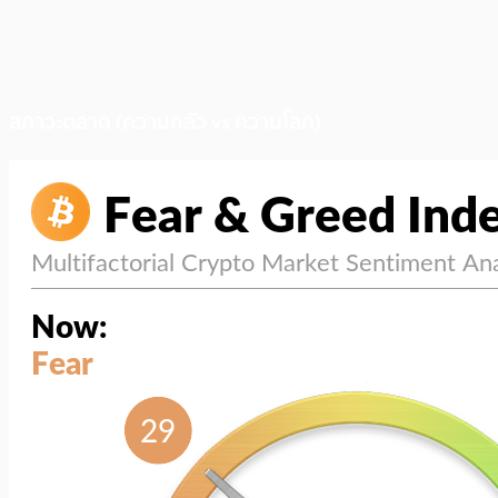
สภาวะตลาด (ความกลัว vs ความโลภ)