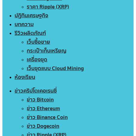
ราคา Ripple (XRP)
ปฏิทินเศรษฐกิจ
บทความ
รีวิวผลิตภัณฑ์
เว็บซื้อขาย
กระเป๋าเก็บเหรียญ
เครื่องขุด
เว็บขุดแบบ Cloud Mining
ห้องเรียน
ข่าวคริปโตเคอเรนซี่
ข่าว Bitcoin
ข่าว Ethereum
ข่าว Binance Coin
ข่าว Dogecoin
ข่าว Ripple (XRP)