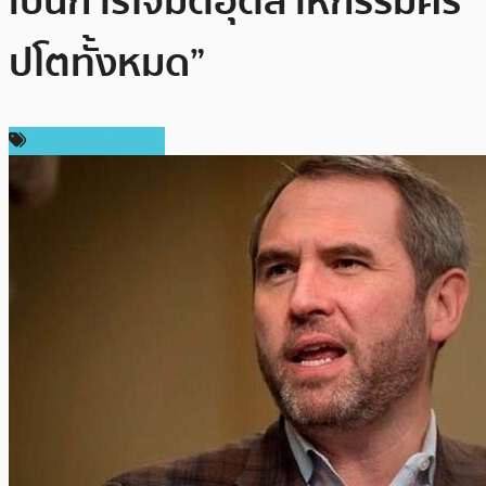
เป็นการโจมตีอุตสาหกรรมคริ
ปโตทั้งหมด”
ข่าว Ripple (XRP)