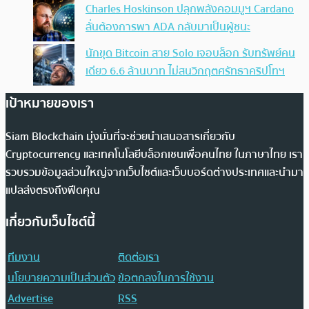
Charles Hoskinson ปลุกพลังคอมมูฯ Cardano
ลั่นต้องการพา ADA กลับมาเป็นผู้ชนะ
นักขุด Bitcoin สาย Solo เจอบล็อก รับทรัพย์คน
เดียว 6.6 ล้านบาท ไม่สนวิกฤตศรัทธาคริปโทฯ
เป้าหมายของเรา
Siam Blockchain มุ่งมั่นที่จะช่วยนำเสนอสารเกี่ยวกับ
Cryptocurrency และเทคโนโลยีบล็อกเชนเพื่อคนไทย ในภาษาไทย เรา
รวบรวมข้อมูลส่วนใหญ่จากเว็บไซต์และเว็บบอร์ดต่างประเทศและนำมา
แปลส่งตรงถึงฟีดคุณ
เกี่ยวกับเว็บไซต์นี้
ทีมงาน
ติดต่อเรา
นโยบายความเป็นส่วนตัว
ข้อตกลงในการใช้งาน
Advertise
RSS