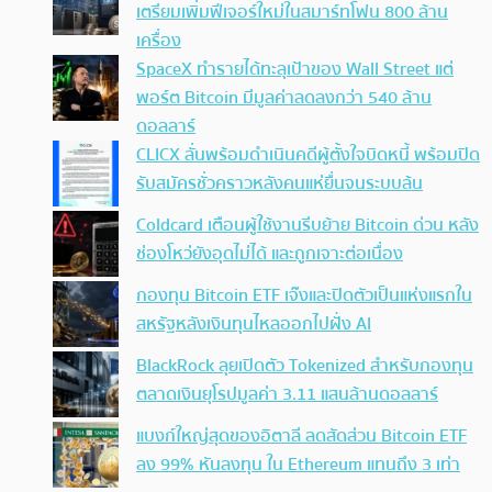
เตรียมเพิ่มฟีเจอร์ใหม่ในสมาร์ทโฟน 800 ล้าน
เครื่อง
SpaceX ทำรายได้ทะลุเป้าของ Wall Street แต่
พอร์ต Bitcoin มีมูลค่าลดลงกว่า 540 ล้าน
ดอลลาร์
CLICX ลั่นพร้อมดำเนินคดีผู้ตั้งใจบิดหนี้ พร้อมปิด
รับสมัครชั่วคราวหลังคนแห่ยื่นจนระบบล้น
Coldcard เตือนผู้ใช้งานรีบย้าย Bitcoin ด่วน หลัง
ช่องโหว่ยังอุดไม่ได้ และถูกเจาะต่อเนื่อง
กองทุน Bitcoin ETF เจ๊งและปิดตัวเป็นแห่งแรกใน
สหรัฐหลังเงินทุนไหลออกไปฝั่ง AI
BlackRock ลุยเปิดตัว Tokenized สำหรับกองทุน
ตลาดเงินยุโรปมูลค่า 3.11 แสนล้านดอลลาร์
แบงก์ใหญ่สุดของอิตาลี ลดสัดส่วน Bitcoin ETF
ลง 99% หันลงทุน ใน Ethereum แทนถึง 3 เท่า