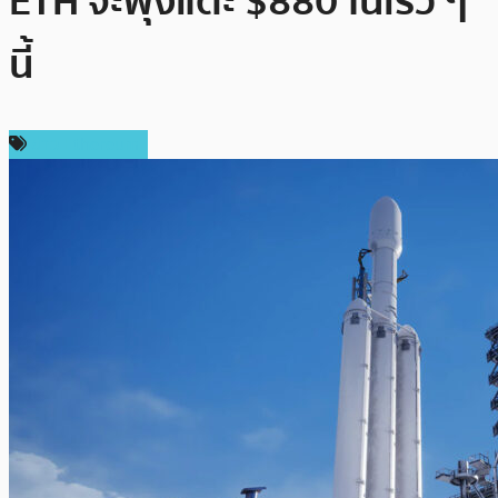
ETH จะพุ่งแตะ $880 ในเร็ว ๆ
นี้
ข่าว Ethereum