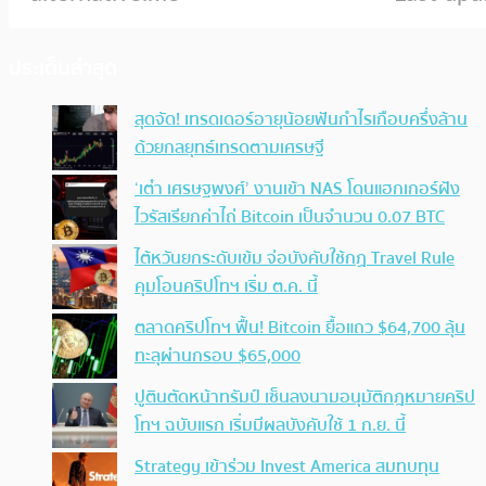
ประเด็นล่าสุด
สุดจัด! เทรดเดอร์อายุน้อยฟันกำไรเกือบครึ่งล้าน
ด้วยกลยุทธ์เทรดตามเศรษฐี
‘เต๋า เศรษฐพงศ์’ งานเข้า NAS โดนแฮกเกอร์ฝัง
ไวรัสเรียกค่าไถ่ Bitcoin เป็นจำนวน 0.07 BTC
ไต้หวันยกระดับเข้ม จ่อบังคับใช้กฏ Travel Rule
คุมโอนคริปโทฯ เริ่ม ต.ค. นี้
ตลาดคริปโทฯ ฟื้น! Bitcoin ยื้อแถว $64,700 ลุ้น
ทะลุผ่านกรอบ $65,000
ปูตินตัดหน้าทรัมป์ เซ็นลงนามอนุมัติกฎหมายคริป
โทฯ ฉบับแรก เริ่มมีผลบังคับใช้ 1 ก.ย. นี้
Strategy เข้าร่วม Invest America สมทบทุน