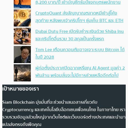
8,200 บาท/ปี เข้าบัญชีทรัมป์แจกบุตรพนักงาน
CryptoQuant ส่งสัญญาณตลาดหมีเข้าสู่โค้ง
สุดท้าย หลังพบเจ้าคริปโทฯ ซุ่มเก็บ BTC และ ETH
Dubai Duty Free เปิดรับชำระเงินด้วย Shiba Inu
และคริปโตอื่นรวม 30 สกุลเป็นครั้งแรก
Tom Lee เตือนควอนตัมอาจเจาะระบบ Bitcoin ได้
ในปี 2028
ผู้ก่อตั้งประกาศปิดฉากเหรียญ AI Agent มูลค่า 2
พันล้าน พร้อมลั่นจะไม่มีการช่วยเหลืออีกต่อไป
เป้าหมายของเรา
Siam Blockchain มุ่งมั่นที่จะช่วยนำเสนอสารเกี่ยวกับ
Cryptocurrency และเทคโนโลยีบล็อกเชนเพื่อคนไทย ในภาษาไทย เรา
รวบรวมข้อมูลส่วนใหญ่จากเว็บไซต์และเว็บบอร์ดต่างประเทศและนำมา
แปลส่งตรงถึงฟีดคุณ