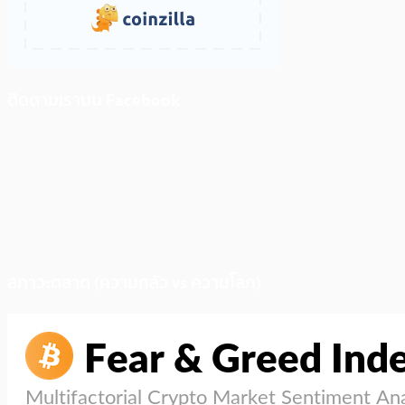
ติดตามเราบน Facebook
สภาวะตลาด (ความกลัว vs ความโลภ)