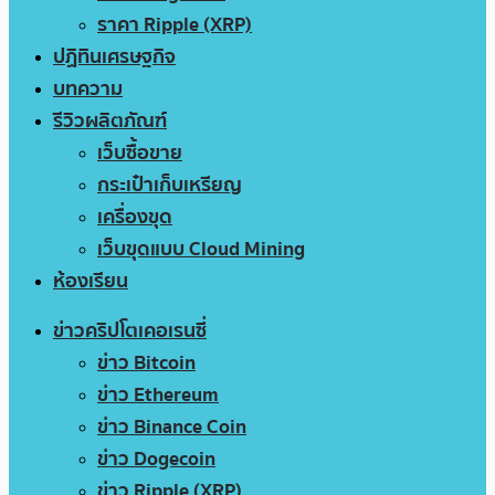
ราคา Ripple (XRP)
ปฏิทินเศรษฐกิจ
บทความ
รีวิวผลิตภัณฑ์
เว็บซื้อขาย
กระเป๋าเก็บเหรียญ
เครื่องขุด
เว็บขุดแบบ Cloud Mining
ห้องเรียน
ข่าวคริปโตเคอเรนซี่
ข่าว Bitcoin
ข่าว Ethereum
ข่าว Binance Coin
ข่าว Dogecoin
ข่าว Ripple (XRP)