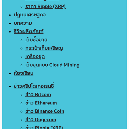
ราคา Ripple (XRP)
ปฏิทินเศรษฐกิจ
บทความ
รีวิวผลิตภัณฑ์
เว็บซื้อขาย
กระเป๋าเก็บเหรียญ
เครื่องขุด
เว็บขุดแบบ Cloud Mining
ห้องเรียน
ข่าวคริปโตเคอเรนซี่
ข่าว Bitcoin
ข่าว Ethereum
ข่าว Binance Coin
ข่าว Dogecoin
ข่าว Ripple (XRP)