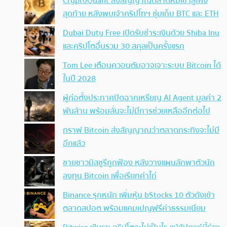
CryptoQuant ส่งสัญญาณตลาดหมีเข้าสู่โค้ง
สุดท้าย หลังพบเจ้าคริปโทฯ ซุ่มเก็บ BTC และ ETH
Dubai Duty Free เปิดรับชำระเงินด้วย Shiba Inu
และคริปโตอื่นรวม 30 สกุลเป็นครั้งแรก
Tom Lee เตือนควอนตัมอาจเจาะระบบ Bitcoin ได้
ในปี 2028
ผู้ก่อตั้งประกาศปิดฉากเหรียญ AI Agent มูลค่า 2
พันล้าน พร้อมลั่นจะไม่มีการช่วยเหลืออีกต่อไป
กราฟ Bitcoin ส่งสัญญาณว่าตลาดกระทิงจะไม่มี
อีกแล้ว
ชายชาวมิสซูรีถูกฟ้อง หลังวางแผนลักพาตัวนัก
ลงทุน Bitcoin เพื่อเรียกค่าไถ่
Binance รุกหนัก เพิ่มหุ้น bStocks 10 ตัวดังเข้า
ตลาดสปอต พร้อมแคมเปญฟรีค่าธรรมเนียม