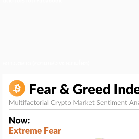
ติดตามเราบน Facebook
สภาวะตลาด (ความกลัว vs ความโลภ)