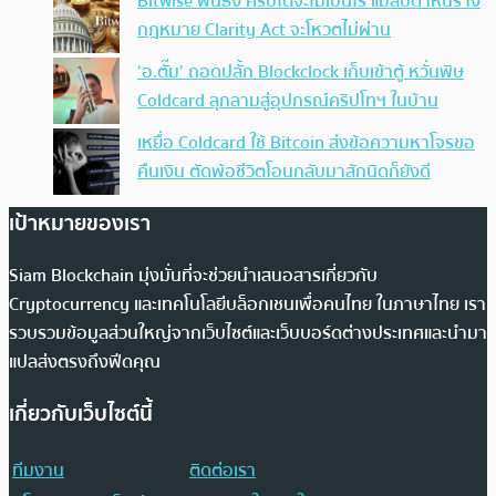
Bitwise ฟันธง คริปโตจะไม่เป็นไร แม้สัปดาห์นี้ร่าง
กฎหมาย Clarity Act จะโหวตไม่ผ่าน
‘อ.ตั๊ม’ ถอดปลั้ก Blockclock เก็บเข้าตู้ หวั่นพิษ
Coldcard ลุกลามสู่อุปกรณ์คริปโทฯ ในบ้าน
เหยื่อ Coldcard ใช้ Bitcoin ส่งข้อความหาโจรขอ
คืนเงิน ตัดพ้อชีวิตโอนกลับมาสักนิดก็ยังดี
เป้าหมายของเรา
Siam Blockchain มุ่งมั่นที่จะช่วยนำเสนอสารเกี่ยวกับ
Cryptocurrency และเทคโนโลยีบล็อกเชนเพื่อคนไทย ในภาษาไทย เรา
รวบรวมข้อมูลส่วนใหญ่จากเว็บไซต์และเว็บบอร์ดต่างประเทศและนำมา
แปลส่งตรงถึงฟีดคุณ
เกี่ยวกับเว็บไซต์นี้
ทีมงาน
ติดต่อเรา