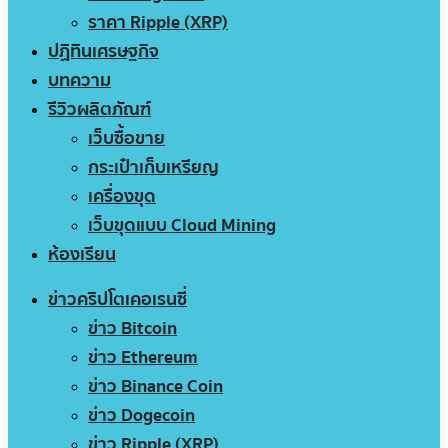
ราคา Ripple (XRP)
ปฏิทินเศรษฐกิจ
บทความ
รีวิวผลิตภัณฑ์
เว็บซื้อขาย
กระเป๋าเก็บเหรียญ
เครื่องขุด
เว็บขุดแบบ Cloud Mining
ห้องเรียน
ข่าวคริปโตเคอเรนซี่
ข่าว Bitcoin
ข่าว Ethereum
ข่าว Binance Coin
ข่าว Dogecoin
ข่าว Ripple (XRP)