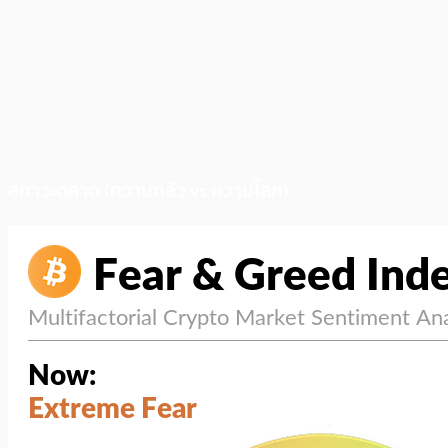
สภาวะตลาด (ความกลัว vs ความโลภ)