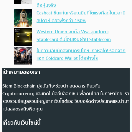
ถือหุ้นจริง
Cashcat ขึ้นแท่นเหรียญมีมที่โตแรงที่สุดในเวลานี้
สัปดาห์เดียวพุ่งกว่า 150%
Western Union จับมือ Visa ลุยเปิดตัว
Stablecard ดันโอนเงินผ่าน Stablecoin
ไขความลับนักลงทุนคริปโทฯ เกาหลีใต้! รอดจาก
แฮก Coldcard Wallet ได้อย่างไร
เป้าหมายของเรา
Siam Blockchain มุ่งมั่นที่จะช่วยนำเสนอสารเกี่ยวกับ
Cryptocurrency และเทคโนโลยีบล็อกเชนเพื่อคนไทย ในภาษาไทย เรา
รวบรวมข้อมูลส่วนใหญ่จากเว็บไซต์และเว็บบอร์ดต่างประเทศและนำมา
แปลส่งตรงถึงฟีดคุณ
เกี่ยวกับเว็บไซต์นี้