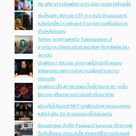
ตัม แต่ราคากลับพุ่งทะลุ 65,000 ดอลลาร์อีกครั้ง
เงินไหลเข้า Bitcoin ETF ทะลุ 620 ล้านดอลลาร์
หลังช่องโหว่ Coldcard ทำลายความเชื่อมั่นการ
เก็บเหรียญเอง
Tether รุกขยายธุรกิจ Tokenization สู่
ซาอุดีอาระเบียประเดิมด้วยอสังหาริมทรัพย์ระดับ
สถาบัน
นักพัฒนา Bitcoin สารภาพไม่กล้าถือครอง
เหรียญเยอะเพราะกลัวความเสี่ยงด้านความ
ปลอดภัย
นักพัฒนาใช้ AI ตรวจพบบั๊กขั้นวิกฤต 85 จุดใน
Bitcoin เตือนสถานการณ์เข้าขั้นเลวร้าย
ผู้ก่อตั้งโปรเจกต์ NFT ถูกฟ้องข้อหาหลอกลงทุน
หลังนำเงิน 10 ล้านดอลลาร์ไปเล่นพนัน
Broadridge จับมือ Payward Services เปิดทางผู้
ถือหุ้นโทเคน xStocksโหวตลงมติในการประชุมผู้