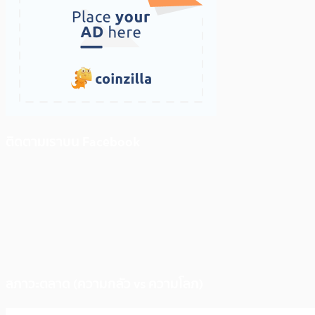
ติดตามเราบน Facebook
สภาวะตลาด (ความกลัว vs ความโลภ)