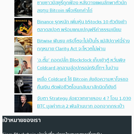
ชายชาวมิสซูรีถูกฟ้อง หลังวางแผนลักพาตัวนัก
ลงทุน Bitcoin เพื่อเรียกค่าไถ่
Binance รุกหนัก เพิ่มหุ้น bStocks 10 ตัวดังเข้า
ตลาดสปอต พร้อมแคมเปญฟรีค่าธรรมเนียม
Bitwise ฟันธง คริปโตจะไม่เป็นไร แม้สัปดาห์นี้ร่าง
กฎหมาย Clarity Act จะโหวตไม่ผ่าน
‘อ.ตั๊ม’ ถอดปลั้ก Blockclock เก็บเข้าตู้ หวั่นพิษ
Coldcard ลุกลามสู่อุปกรณ์คริปโทฯ ในบ้าน
เหยื่อ Coldcard ใช้ Bitcoin ส่งข้อความหาโจรขอ
คืนเงิน ตัดพ้อชีวิตโอนกลับมาสักนิดก็ยังดี
จับตา Strategy ส่อแววเทขายรอบ 4 ? โอน 1,030
BTC มูลค่าทะลุ 2 พันล้านบาท ออกจากกระเป๋า
เป้าหมายของเรา