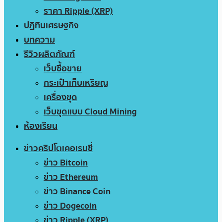
ราคา Ripple (XRP)
ปฏิทินเศรษฐกิจ
บทความ
รีวิวผลิตภัณฑ์
เว็บซื้อขาย
กระเป๋าเก็บเหรียญ
เครื่องขุด
เว็บขุดแบบ Cloud Mining
ห้องเรียน
ข่าวคริปโตเคอเรนซี่
ข่าว Bitcoin
ข่าว Ethereum
ข่าว Binance Coin
ข่าว Dogecoin
ข่าว Ripple (XRP)