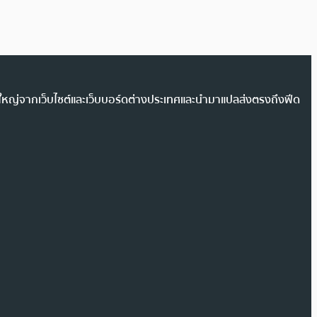
วนใหญ่จากเว็บไซต์และเว็บบอร์ดต่างประเทศและนำมาแปลส่งตรงถึงฟีด