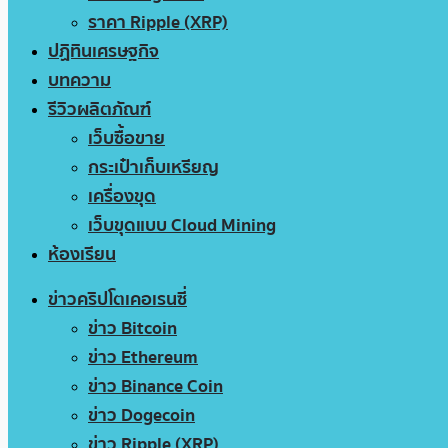
ราคา Ripple (XRP)
ปฏิทินเศรษฐกิจ
บทความ
รีวิวผลิตภัณฑ์
เว็บซื้อขาย
กระเป๋าเก็บเหรียญ
เครื่องขุด
เว็บขุดแบบ Cloud Mining
ห้องเรียน
ข่าวคริปโตเคอเรนซี่
ข่าว Bitcoin
ข่าว Ethereum
ข่าว Binance Coin
ข่าว Dogecoin
ข่าว Ripple (XRP)