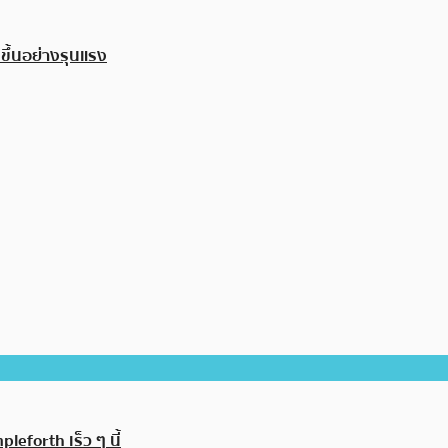
ขึ้นอย่างรุนแรง
forth เร็ว ๆ นี้