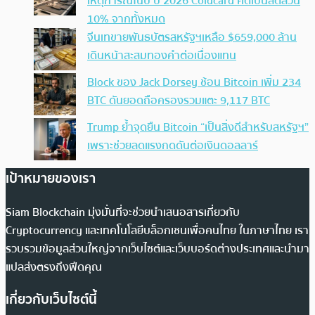
เหตุการณ์ในปี ปี 2026 Coldcard คิดเป็นสัดส่วน
10% จากทั้งหมด
จีนเทขายพันธบัตรสหรัฐฯเหลือ $659,000 ล้าน
เดินหน้าสะสมทองคำต่อเนื่องแทน
Block ของ Jack Dorsey ช้อน Bitcoin เพิ่ม 234
BTC ดันยอดถือครองรวมแตะ 9,117 BTC
Trump ย้ำจุดยืน Bitcoin “เป็นสิ่งดีสำหรับสหรัฐฯ”
เพราะช่วยลดแรงกดดันต่อเงินดอลลาร์
เป้าหมายของเรา
Siam Blockchain มุ่งมั่นที่จะช่วยนำเสนอสารเกี่ยวกับ
Cryptocurrency และเทคโนโลยีบล็อกเชนเพื่อคนไทย ในภาษาไทย เรา
รวบรวมข้อมูลส่วนใหญ่จากเว็บไซต์และเว็บบอร์ดต่างประเทศและนำมา
แปลส่งตรงถึงฟีดคุณ
เกี่ยวกับเว็บไซต์นี้