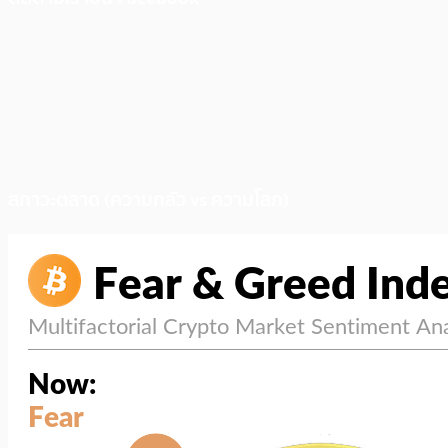
สภาวะตลาด (ความกลัว vs ความโลภ)