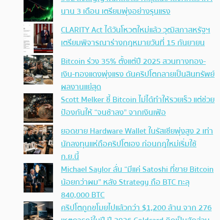
นาน 3 เดือน เตรียมพุ่งอย่างรุนแรง
CLARITY Act ได้วันโหวตใหม่แล้ว วุฒิสภาสหรัฐฯ
เตรียมพิจารณาร่างกฎหมายวันที่ 15 กันยายน
Bitcoin ร่วง 35% ตั้งแต่ปี 2025 สวนทางทอง-
เงิน-ทองแดงพุ่งแรง ดันคริปโตกลายเป็นสินทรัพย์
ผลงานแย่สุด
Scott Melker ชี้ Bitcoin ไม่ได้ทำให้รวยเร็ว แต่ช่วย
ป้องกันให้ “จนช้าลง” จากเงินเฟ้อ
ยอดขาย Hardware Wallet ในรัสเซียพุ่งสูง 2 เท่า
นักลงทุนแห่ถือคริปโตเอง ก่อนกฎใหม่เริ่มใช้
ก.ย.นี้
Michael Saylor ลั่น “มีแค่ Satoshi ที่ขาย Bitcoin
น้อยกว่าผม” หลัง Strategy ถือ BTC ทะลุ
840,000 BTC
คริปโตถูกขโมยไปแล้วกว่า $1,200 ล้าน จาก 276