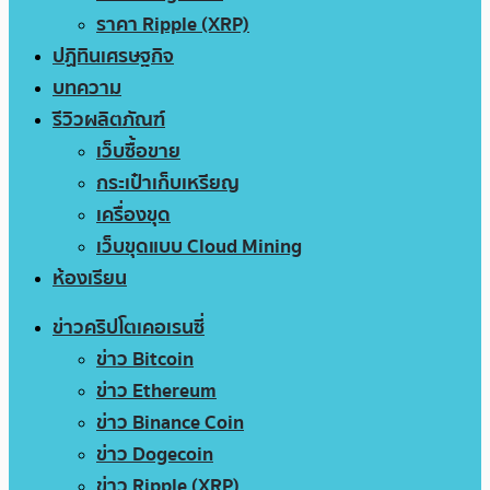
ราคา Ripple (XRP)
ปฏิทินเศรษฐกิจ
บทความ
รีวิวผลิตภัณฑ์
เว็บซื้อขาย
กระเป๋าเก็บเหรียญ
เครื่องขุด
เว็บขุดแบบ Cloud Mining
ห้องเรียน
ข่าวคริปโตเคอเรนซี่
ข่าว Bitcoin
ข่าว Ethereum
ข่าว Binance Coin
ข่าว Dogecoin
ข่าว Ripple (XRP)