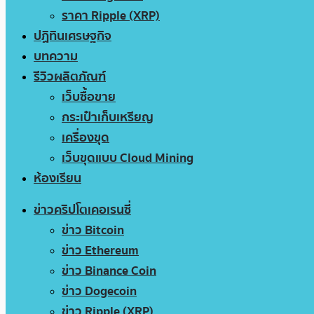
ราคา Ripple (XRP)
ปฏิทินเศรษฐกิจ
บทความ
รีวิวผลิตภัณฑ์
เว็บซื้อขาย
กระเป๋าเก็บเหรียญ
เครื่องขุด
เว็บขุดแบบ Cloud Mining
ห้องเรียน
ข่าวคริปโตเคอเรนซี่
ข่าว Bitcoin
ข่าว Ethereum
ข่าว Binance Coin
ข่าว Dogecoin
ข่าว Ripple (XRP)