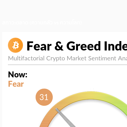
สภาวะตลาด (ความกลัว vs ความโลภ)