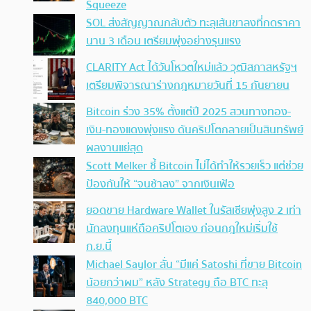
Squeeze
SOL ส่งสัญญาณกลับตัว ทะลุเส้นขาลงที่กดราคา
นาน 3 เดือน เตรียมพุ่งอย่างรุนแรง
CLARITY Act ได้วันโหวตใหม่แล้ว วุฒิสภาสหรัฐฯ
เตรียมพิจารณาร่างกฎหมายวันที่ 15 กันยายน
Bitcoin ร่วง 35% ตั้งแต่ปี 2025 สวนทางทอง-
เงิน-ทองแดงพุ่งแรง ดันคริปโตกลายเป็นสินทรัพย์
ผลงานแย่สุด
Scott Melker ชี้ Bitcoin ไม่ได้ทำให้รวยเร็ว แต่ช่วย
ป้องกันให้ “จนช้าลง” จากเงินเฟ้อ
ยอดขาย Hardware Wallet ในรัสเซียพุ่งสูง 2 เท่า
นักลงทุนแห่ถือคริปโตเอง ก่อนกฎใหม่เริ่มใช้
ก.ย.นี้
Michael Saylor ลั่น “มีแค่ Satoshi ที่ขาย Bitcoin
น้อยกว่าผม” หลัง Strategy ถือ BTC ทะลุ
840,000 BTC