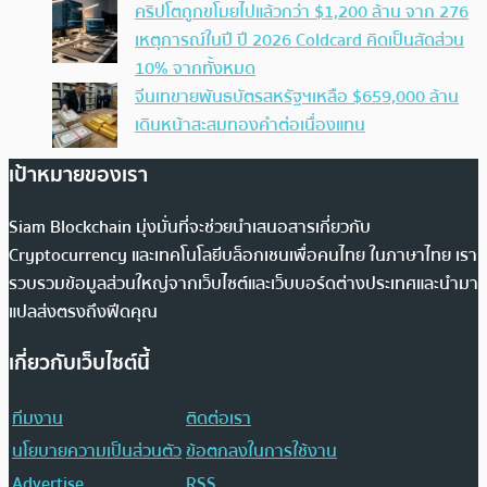
คริปโตถูกขโมยไปแล้วกว่า $1,200 ล้าน จาก 276
เหตุการณ์ในปี ปี 2026 Coldcard คิดเป็นสัดส่วน
10% จากทั้งหมด
จีนเทขายพันธบัตรสหรัฐฯเหลือ $659,000 ล้าน
เดินหน้าสะสมทองคำต่อเนื่องแทน
เป้าหมายของเรา
Siam Blockchain มุ่งมั่นที่จะช่วยนำเสนอสารเกี่ยวกับ
Cryptocurrency และเทคโนโลยีบล็อกเชนเพื่อคนไทย ในภาษาไทย เรา
รวบรวมข้อมูลส่วนใหญ่จากเว็บไซต์และเว็บบอร์ดต่างประเทศและนำมา
แปลส่งตรงถึงฟีดคุณ
เกี่ยวกับเว็บไซต์นี้
ทีมงาน
ติดต่อเรา
นโยบายความเป็นส่วนตัว
ข้อตกลงในการใช้งาน
Advertise
RSS