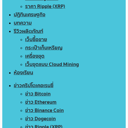
ราคา Ripple (XRP)
ปฏิทินเศรษฐกิจ
บทความ
รีวิวผลิตภัณฑ์
เว็บซื้อขาย
กระเป๋าเก็บเหรียญ
เครื่องขุด
เว็บขุดแบบ Cloud Mining
ห้องเรียน
ข่าวคริปโตเคอเรนซี่
ข่าว Bitcoin
ข่าว Ethereum
ข่าว Binance Coin
ข่าว Dogecoin
ข่าว Ripple (XRP)